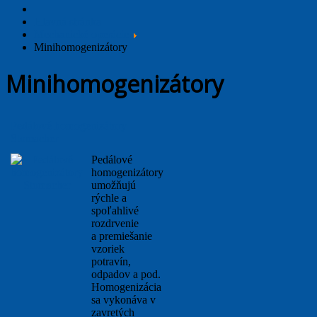
Hlavná stránka
Mechanické operácie
Minihomogenizátory
Minihomogenizátory
Pedálové homogenizátory
Stomacher
Pedálové
homogenizátory
umožňujú
rýchle a
spoľahlivé
rozdrvenie
a premiešanie
vzoriek
potravín,
odpadov a pod.
Homogenizácia
sa vykonáva v
zavretých