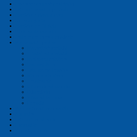
Pracovné ochranné prostriedky
Laboratórne sklo a porcelán
Pomôcky z plastu a kovu
Chromatografia
Pomôcky pre filtráciu
Dávkovanie kvapalín
Prístroje pre ohrev a chladenie
Mechanické operácie
Magnetické miešadlá
Hriadeľové miešadlá
Minihomogenizátory
Desintegrátory
Laboratórne trepačky
Mlyny a mlynčeky
Preosievanie
Ultrazvuková technika
Odstredivky
Vákuová technika
Čerpadlá
Meranie fyzikálnych veličín
Aparatúry
Laboratórny nábytok
Chemikálie
Výpredaj / Exoty