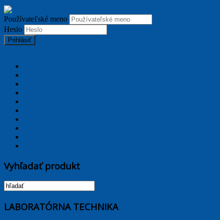
Používateľské meno
Heslo
Prihlásiť
TPL_PROTOSTAR_TOGGLE_MENU
Hlavná stránka
Aktuality
Akcie
Katalógy
Laborátorné noviny
Servis a služby
Partneri
Obchodné podmienky
Kontakty
E-shop
Vyhľadať produkt
LABORATÓRNA TECHNIKA