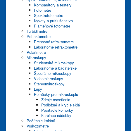
Komparátory a testery
Fotometre
Spektrofotometre
Kyvety a príslušenstvo
Plameňové fotometre
Turbidimetre
Refraktometre
Prenosné refraktometre
Laboratórne refraktometre
Polarimetre
Mikroskopy
Študentské mikroskopy
Laboratórne a bádateľské
Špeciálne mikroskopy
Videomikroskopy
Stereomikroskopy
Lupy
Pomôcky pre mikroskopiu
Zdroje osvetlenia
Podložné a krycie sklá
Počítacie komôrky
Farbiace nádobky
Počítanie kolónií
Viskozimetre