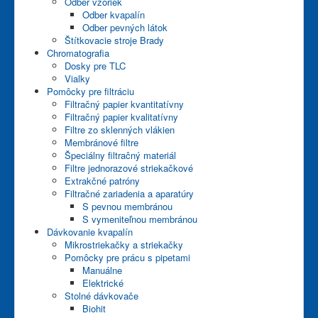
Odber vzoriek
Odber kvapalín
Odber pevných látok
Štítkovacie stroje Brady
Chromatografia
Dosky pre TLC
Vialky
Pomôcky pre filtráciu
Filtračný papier kvantitatívny
Filtračný papier kvalitatívny
Filtre zo sklenných vlákien
Membránové filtre
Špeciálny filtračný materiál
Filtre jednorazové striekačkové
Extrakčné patróny
Filtračné zariadenia a aparatúry
S pevnou membránou
S vymeniteľnou membránou
Dávkovanie kvapalín
Mikrostriekačky a striekačky
Pomôcky pre prácu s pipetami
Manuálne
Elektrické
Stolné dávkovače
Biohit