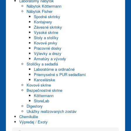
Laboratórny nábytok
Nábytok Köttermann
Nábytok Fisher
Spodné skrinky
Kontajnery
Závesné skrinky
Vysoké skrine
Stoly a stolíky
Kovové prvky
Pracovné dosky
Výlevky a drezy
Armatúry a vývody
Stoličky a sedadlá
Laboratórne a ordinačné
Priemyselné s PUR sedadlami
Kancelárske
Kovové skrine
Bezpečnostné skrine
Köttermann
StoreLab
Digestory
Ukážky realizovaných zostáv
Chemikálie
Výpredaj / Exoty