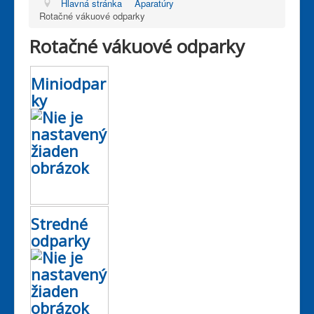
Hlavná stránka
Aparatúry
Rotačné vákuové odparky
Rotačné vákuové odparky
Miniodpar
ky
Stredné
odparky