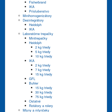
Fisherbrand
IKA
Príslušenstvo
Minihomogenizátory
Desintegrátory
Heidolph
IKA
Laboratórne trepačky
Minitrepačky
Heidolph
2 kg triedy
5 kg triedy
10 kg triedy
IKA
2 kg triedy
7 kg triedy
15 kg triedy
GFL
Buhler
15 kg triedy
30 kg triedy
75 kg triedy
Ostatné
Rotátory a rolery
Mlyny a mlynčeky