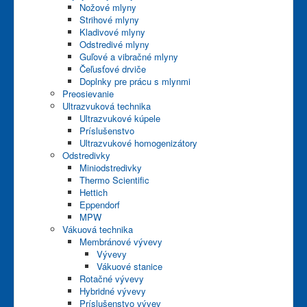
Nožové mlyny
Strihové mlyny
Kladivové mlyny
Odstredivé mlyny
Guľové a vibračné mlyny
Čeľusťové drviče
Doplnky pre prácu s mlynmi
Preosievanie
Ultrazvuková technika
Ultrazvukové kúpele
Príslušenstvo
Ultrazvukové homogenizátory
Odstredivky
Miniodstredivky
Thermo Scientific
Hettich
Eppendorf
MPW
Vákuová technika
Membránové vývevy
Vývevy
Vákuové stanice
Rotačné vývevy
Hybridné vývevy
Príslušenstvo vývev