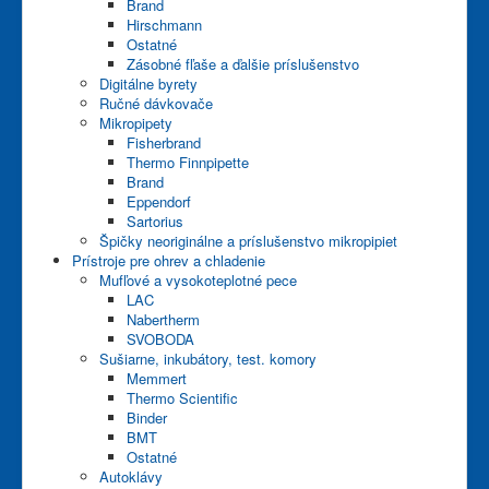
Brand
Hirschmann
Ostatné
Zásobné fľaše a ďalšie príslušenstvo
Digitálne byrety
Ručné dávkovače
Mikropipety
Fisherbrand
Thermo Finnpipette
Brand
Eppendorf
Sartorius
Špičky neoriginálne a príslušenstvo mikropipiet
Prístroje pre ohrev a chladenie
Mufľové a vysokoteplotné pece
LAC
Nabertherm
SVOBODA
Sušiarne, inkubátory, test. komory
Memmert
Thermo Scientific
Binder
BMT
Ostatné
Autoklávy