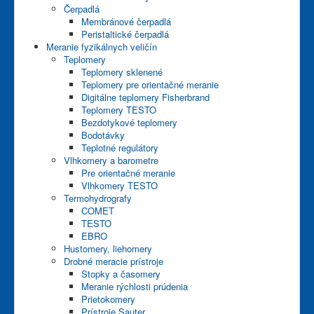
Čerpadlá
Membránové čerpadlá
Peristaltické čerpadlá
Meranie fyzikálnych veličín
Teplomery
Teplomery sklenené
Teplomery pre orientačné meranie
Digitálne teplomery Fisherbrand
Teplomery TESTO
Bezdotykové teplomery
Bodotávky
Teplotné regulátory
Vlhkomery a barometre
Pre orientačné meranie
Vlhkomery TESTO
Termohydrografy
COMET
TESTO
EBRO
Hustomery, liehomery
Drobné meracie prístroje
Stopky a časomery
Meranie rýchlosti prúdenia
Prietokomery
Prístroje Sauter