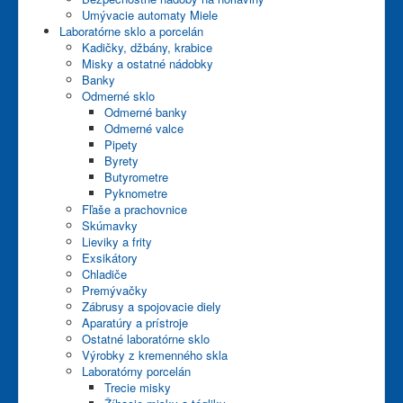
Kontakty
Umývacie automaty Miele
Laboratórne sklo a porcelán
E-shop
Kadičky, džbány, krabice
Misky a ostatné nádobky
Banky
Odmerné sklo
Odmerné banky
Odmerné valce
Pipety
Byrety
Butyrometre
Pyknometre
Fľaše a prachovnice
Skúmavky
Lieviky a frity
Exsikátory
Chladiče
Premývačky
Zábrusy a spojovacie diely
Aparatúry a prístroje
Ostatné laboratórne sklo
Výrobky z kremenného skla
Laboratórny porcelán
Trecie misky