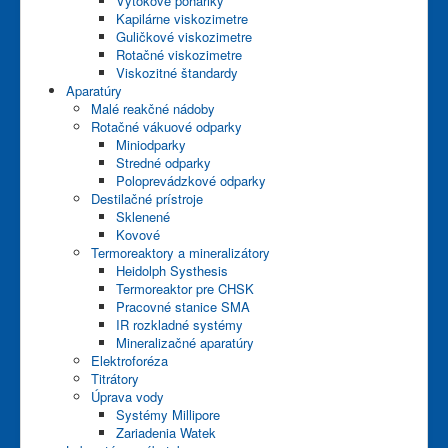
Výtokové poháriky
Kapilárne viskozimetre
Guličkové viskozimetre
Rotačné viskozimetre
Viskozitné štandardy
Aparatúry
Malé reakčné nádoby
Rotačné vákuové odparky
Miniodparky
Stredné odparky
Poloprevádzkové odparky
Destilačné prístroje
Sklenené
Kovové
Termoreaktory a mineralizátory
Heidolph Systhesis
Termoreaktor pre CHSK
Pracovné stanice SMA
IR rozkladné systémy
Mineralizačné aparatúry
Elektroforéza
Titrátory
Úprava vody
Systémy Millipore
Zariadenia Watek