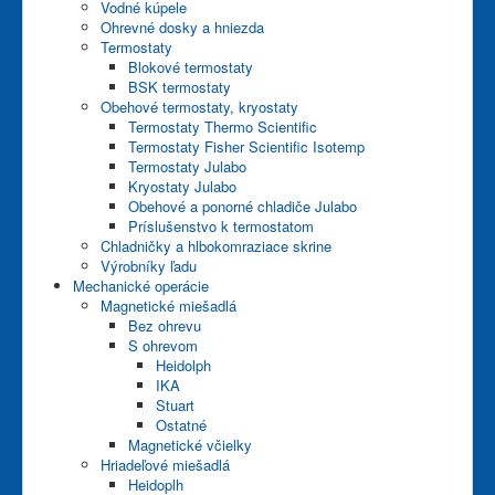
Vodné kúpele
Ohrevné dosky a hniezda
Termostaty
Blokové termostaty
BSK termostaty
Obehové termostaty, kryostaty
Termostaty Thermo Scientific
Termostaty Fisher Scientific Isotemp
Termostaty Julabo
Kryostaty Julabo
Obehové a ponorné chladiče Julabo
Príslušenstvo k termostatom
Chladničky a hlbokomraziace skrine
Výrobníky ľadu
Mechanické operácie
Magnetické miešadlá
Bez ohrevu
S ohrevom
Heidolph
IKA
Stuart
Ostatné
Magnetické včielky
Hriadeľové miešadlá
Heidoplh