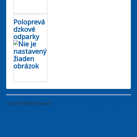
Poloprevá
dzkové
odparky
© 2026 FISHER Slovakia
TPL_PROTOSTAR_BACKTOTOP