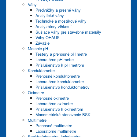
Váhy
Predvážky a presné váhy
Analytické váhy
Technické a mostíkové váhy
Analyzátory vlhkosti
Sušiace váhy pre stavebné materiály
Váhy OHAUS
Závažie
Meranie pH
Testery a prenosné pH metre
Laboratórne pH metre
Príslušenstvo k pH metrom
Konduktometre
Prenosné konduktometre
Laboratórne konduktometre
Príslušenstvo konduktometrov
Oximetre
Prenosné oximetre
Laboratórne oximetre
Príslušenstvo k oximetrom
Manometrické stanovanie BSK
Multimetre
Prenosné multimetre
Laboratórne multimetre
Spektrofotometre, kolorimetre