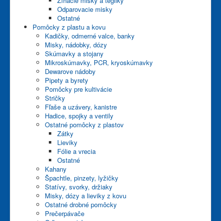
Žíhacie misky a tégliky
Odparovacie misky
Ostatné
Pomôcky z plastu a kovu
Kadičky, odmerné valce, banky
Misky, nádobky, dózy
Skúmavky a stojany
Mikroskúmavky, PCR, kryoskúmavky
Dewarove nádoby
Pipety a byrety
Pomôcky pre kultivácie
Stričky
Fľaše a uzávery, kanistre
Hadice, spojky a ventily
Ostatné pomôcky z plastov
Zátky
Lieviky
Fólie a vrecia
Ostatné
Kahany
Špachtle, pinzety, lyžičky
Statívy, svorky, držiaky
Misky, dózy a lieviky z kovu
Ostatné drobné pomôcky
Prečerpávače