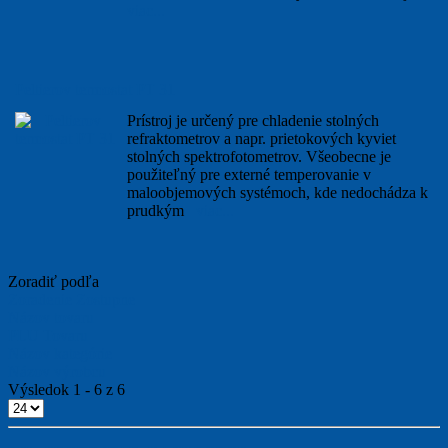
viac...
Peltierov termostat PT 31
Prístroj je určený pre chladenie stolných
refraktometrov a napr. prietokových kyviet
stolných spektrofotometrov. Všeobecne je
použiteľný pre externé temperovanie v
maloobjemových systémoch, kde nedochádza k
prudkým
viac...
Zoradiť podľa
Zoradenie Zostupne
Názov tovaru
PLU Tovaru
Názov kategórie
Názov výrobcu
Výsledok 1 - 6 z 6