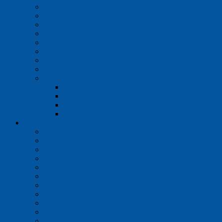
Lieviky a frity
Exsikátory
Chladiče
Premývačky
Zábrusy a spojovacie diely
Aparatúry a prístroje
Ostatné laboratórne sklo
Výrobky z kremenného skla
Laboratórny porcelán
Trecie misky
Žíhacie misky a tégliky
Odparovacie misky
Ostatné
Pomôcky z plastu a kovu
Kadičky, odmerné valce, banky
Misky, nádobky, dózy
Skúmavky a stojany
Mikroskúmavky, PCR, kryoskúmavky
Dewarove nádoby
Pipety a byrety
Pomôcky pre kultivácie
Stričky
Fľaše a uzávery, kanistre
Hadice, spojky a ventily
Ostatné pomôcky z plastov