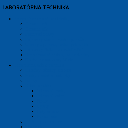
LABORATÓRNA TECHNIKA
Pracovné ochranné prostriedky
Ochrana očí
Ochrana rúk
Pracovné odevy
Prípravky starostlivosti o pokožku
Utierky z papiera, netkaných textílií
Prípravky čistiace a dezinfekčné
Bezpečnostné nádoby na horľaviny
Umývacie automaty Miele
Laboratórne sklo a porcelán
Kadičky, džbány, krabice
Misky a ostatné nádobky
Banky
Odmerné sklo
Odmerné banky
Odmerné valce
Pipety
Byrety
Butyrometre
Pyknometre
Fľaše a prachovnice
Skúmavky