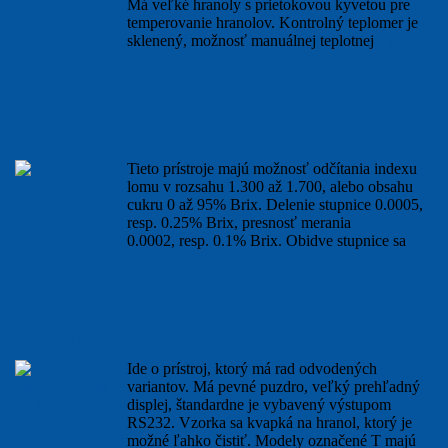
Má veľké hranoly s prietokovou kyvetou pre
temperovanie hranolov. Kontrolný teplomer je
sklenený, možnosť manuálnej teplotnej
viac...
Refraktometre AR
Tieto prístroje majú možnosť odčítania indexu
lomu v rozsahu 1.300 až 1.700, alebo obsahu
cukru 0 až 95% Brix. Delenie stupnice 0.0005,
resp. 0.25% Brix, presnosť merania
0.0002, resp. 0.1% Brix. Obidve stupnice sa
viac...
Digitálne refraktometre DR 6000
Ide o prístroj, ktorý má rad odvodených
variantov. Má pevné puzdro, veľký prehľadný
displej, štandardne je vybavený výstupom
RS232. Vzorka sa kvapká na hranol, ktorý je
možné ľahko čistiť. Modely označené T majú