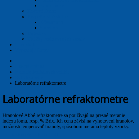
Kancelárske
Kovové skrine
Bezpečnostné skrine
Köttermann
StoreLab
Digestory
Ukážky realizovaných zostáv
Chemikálie
Výpredaj / Exoty
Hlavná stránka
Meranie fyzikálnych veličín
Refraktometre
Laboratórne refraktometre
Laboratórne refraktometre
Hranolové Abbé-refraktometre sa používajú na presné meranie
indexu lomu, resp. % Brix. Ich cena závisí na vyhotovení hranolov,
možnosti temperovať hranoly, spôsobom merania teploty vzorky.
Refraktometer KERN ORT