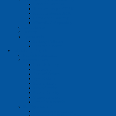
Heidolph Systhesis
Termoreaktor pre CHSK
Pracovné stanice SMA
IR rozkladné systémy
Mineralizačné aparatúry
Elektroforéza
Titrátory
Úprava vody
Systémy Millipore
Zariadenia Watek
Laboratórny nábytok
Nábytok Köttermann
Nábytok Fisher
Spodné skrinky
Kontajnery
Závesné skrinky
Vysoké skrine
Stoly a stolíky
Kovové prvky
Pracovné dosky
Výlevky a drezy
Armatúry a vývody
Stoličky a sedadlá
Laboratórne a ordinačné
Priemyselné s PUR sedadlami