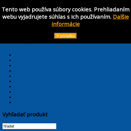
Tento web používa súbory cookies. Prehliadaním
webu vyjadrujete súhlas s ich používaním.
Dalšie
informácie
Používateľské meno
Heslo
V poriadku
Prihlásiť
TPL_PROTOSTAR_TOGGLE_MENU
Hlavná stránka
Aktuality
Akcie
Katalógy
Laborátorné noviny
Servis a služby
Partneri
Obchodné podmienky
Kontakty
E-shop
Vyhľadať produkt