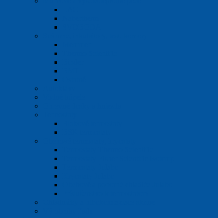
Mufľové a vysokoteplotné pece
LAC
Nabertherm
SVOBODA
Sušiarne, inkubátory, test. komory
Memmert
Thermo Scientific
Binder
BMT
Ostatné
Autoklávy
Vodné kúpele
Ohrevné dosky a hniezda
Termostaty
Blokové termostaty
BSK termostaty
Obehové termostaty, kryostaty
Termostaty Thermo Scientific
Termostaty Fisher Scientific Isotemp
Termostaty Julabo
Kryostaty Julabo
Obehové a ponorné chladiče Julabo
Príslušenstvo k termostatom
Chladničky a hlbokomraziace skrine
Výrobníky ľadu