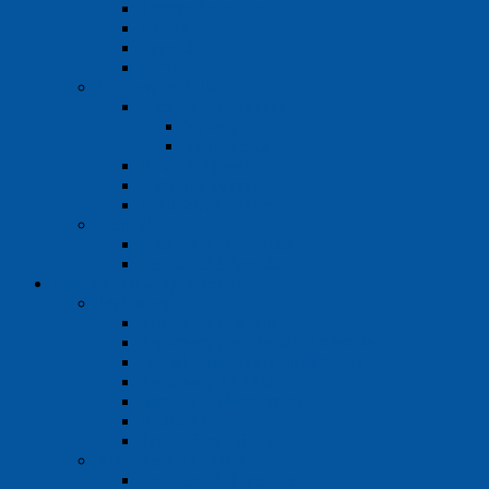
Thermo Scientific
Hettich
Eppendorf
MPW
Vákuová technika
Membránové vývevy
Vývevy
Vákuové stanice
Rotačné vývevy
Hybridné vývevy
Príslušenstvo vývev
Čerpadlá
Membránové čerpadlá
Peristaltické čerpadlá
Meranie fyzikálnych veličín
Teplomery
Teplomery sklenené
Teplomery pre orientačné meranie
Digitálne teplomery Fisherbrand
Teplomery TESTO
Bezdotykové teplomery
Bodotávky
Teplotné regulátory
Vlhkomery a barometre
Pre orientačné meranie