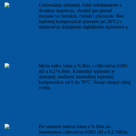
Univerzálny robustný Abbé refraktometer s
dvojitou stupnicou, vhodný pre presné
meranie vo farmácii, chémii i priemysle. Bez
teplotnej kompenzácie (meranie pri 20°C) s
možnosťou dokúpenia digitálneho teplomera a
viac...
Refraktometer RMT
Meria index lomu a % Brix s citlivosťou 0.001
nD a 0.2 % Brix. Kontrolný teplomer je
sklenený, možnosť manuálnej teplotnej
kompenzácie od 0 do 70°C. Nemá vlastný zdroj
svetla.
viac...
Refraktometer RMI
Pre meranie indexu lomu a % Brix so
štandardnou citlivosťou 0.001 nD a 0.2 %Brix.