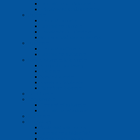
Laboratórne konduktometre
Príslušenstvo konduktometrov
Oximetre
Prenosné oximetre
Laboratórne oximetre
Príslušenstvo k oximetrom
Manometrické stanovanie BSK
Multimetre
Prenosné multimetre
Laboratórne multimetre
Spektrofotometre, kolorimetre
Komparátory a testery
Fotometre
Spektrofotometre
Kyvety a príslušenstvo
Plameňové fotometre
Turbidimetre
Refraktometre
Prenosné refraktometre
Laboratórne refraktometre
Polarimetre
Mikroskopy
Študentské mikroskopy
Laboratórne a bádateľské
Špeciálne mikroskopy