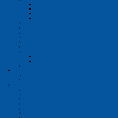
Zátky
Lieviky
Fólie a vrecia
Ostatné
Kahany
Špachtle, pinzety, lyžičky
Statívy, svorky, držiaky
Misky, dózy a lieviky z kovu
Ostatné drobné pomôcky
Prečerpávače
Odber vzoriek
Odber kvapalín
Odber pevných látok
Štítkovacie stroje Brady
Chromatografia
Dosky pre TLC
Vialky
Pomôcky pre filtráciu
Filtračný papier kvantitatívny
Filtračný papier kvalitatívny
Filtre zo sklenných vlákien
Membránové filtre
Špeciálny filtračný materiál
Filtre jednorazové striekačkové
Extrakčné patróny