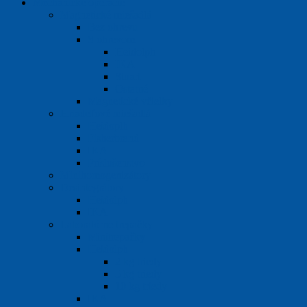
Mechanické operácie
Magnetické miešadlá
Bez ohrevu
S ohrevom
Heidolph
IKA
Stuart
Ostatné
Magnetické včielky
Hriadeľové miešadlá
Heidoplh
Fisherbrand
IKA
Príslušenstvo
Minihomogenizátory
Desintegrátory
Heidolph
IKA
Laboratórne trepačky
Minitrepačky
Heidolph
2 kg triedy
5 kg triedy
10 kg triedy
IKA