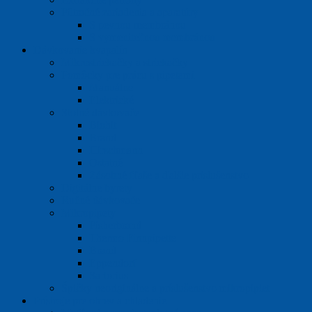
Filtračné zariadenia a aparatúry
S pevnou membránou
S vymeniteľnou membránou
Dávkovanie kvapalín
Mikrostriekačky a striekačky
Pomôcky pre prácu s pipetami
Manuálne
Elektrické
Stolné dávkovače
Biohit
Brand
Hirschmann
Ostatné
Zásobné fľaše a ďalšie príslušenstvo
Digitálne byrety
Ručné dávkovače
Mikropipety
Fisherbrand
Thermo Finnpipette
Brand
Eppendorf
Sartorius
Špičky neoriginálne a príslušenstvo mikropipiet
Prístroje pre ohrev a chladenie