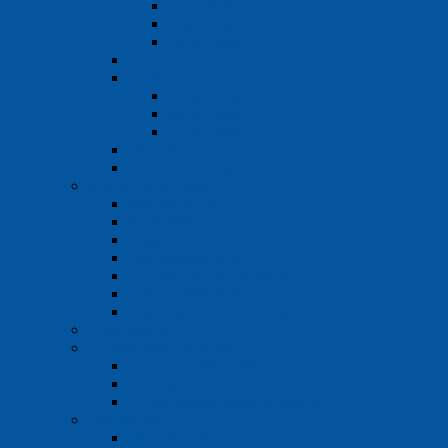
2 kg triedy
7 kg triedy
15 kg triedy
GFL
Buhler
15 kg triedy
30 kg triedy
75 kg triedy
Ostatné
Rotátory a rolery
Mlyny a mlynčeky
Nožové mlyny
Strihové mlyny
Kladivové mlyny
Odstredivé mlyny
Guľové a vibračné mlyny
Čeľusťové drviče
Doplnky pre prácu s mlynmi
Preosievanie
Ultrazvuková technika
Ultrazvukové kúpele
Príslušenstvo
Ultrazvukové homogenizátory
Odstredivky
Miniodstredivky