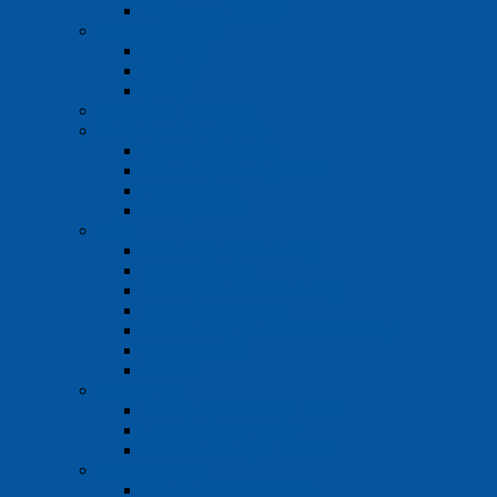
Vlhkomery TESTO
Termohydrografy
COMET
TESTO
EBRO
Hustomery, liehomery
Drobné meracie prístroje
Stopky a časomery
Meranie rýchlosti prúdenia
Prietokomery
Prístroje Sauter
Váhy
Predvážky a presné váhy
Analytické váhy
Technické a mostíkové váhy
Analyzátory vlhkosti
Sušiace váhy pre stavebné materiály
Váhy OHAUS
Závažie
Meranie pH
Testery a prenosné pH metre
Laboratórne pH metre
Príslušenstvo k pH metrom
Konduktometre
Prenosné konduktometre