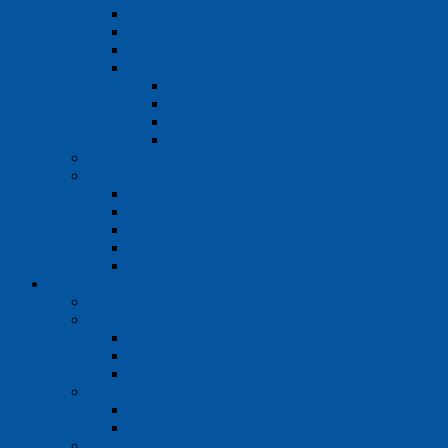
Videomikroskopy
Stereomikroskopy
Lupy
Pomôcky pre mikroskopiu
Zdroje osvetlenia
Podložné a krycie sklá
Počítacie komôrky
Farbiace nádobky
Počítanie kolónií
Viskozimetre
Výtokové poháriky
Kapilárne viskozimetre
Guličkové viskozimetre
Rotačné viskozimetre
Viskozitné štandardy
Aparatúry
Malé reakčné nádoby
Rotačné vákuové odparky
Miniodparky
Stredné odparky
Poloprevádzkové odparky
Destilačné prístroje
Sklenené
Kovové
Termoreaktory a mineralizátory