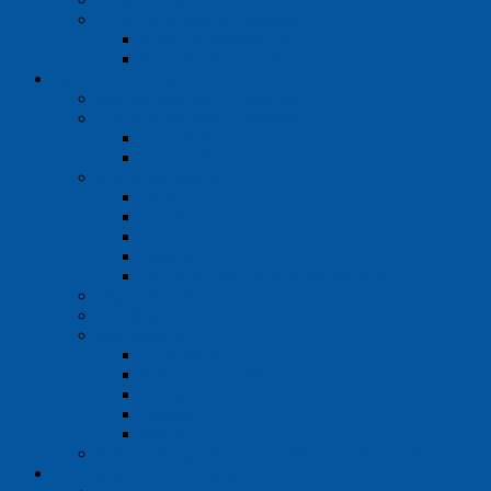
Filtračné zariadenia a aparatúry
S pevnou membránou
S vymeniteľnou membránou
Dávkovanie kvapalín
Mikrostriekačky a striekačky
Pomôcky pre prácu s pipetami
Manuálne
Elektrické
Stolné dávkovače
Biohit
Brand
Hirschmann
Ostatné
Zásobné fľaše a ďalšie príslušenstvo
Digitálne byrety
Ručné dávkovače
Mikropipety
Fisherbrand
Thermo Finnpipette
Brand
Eppendorf
Sartorius
Špičky neoriginálne a príslušenstvo mikropipiet
Prístroje pre ohrev a chladenie