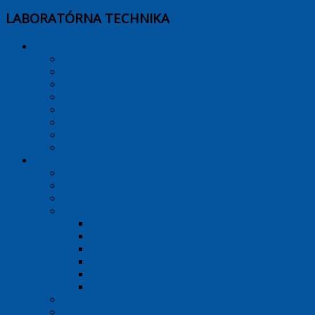
LABORATÓRNA TECHNIKA
Pracovné ochranné prostriedky
Ochrana očí
Ochrana rúk
Pracovné odevy
Prípravky starostlivosti o pokožku
Utierky z papiera, netkaných textílií
Prípravky čistiace a dezinfekčné
Bezpečnostné nádoby na horľaviny
Umývacie automaty Miele
Laboratórne sklo a porcelán
Kadičky, džbány, krabice
Misky a ostatné nádobky
Banky
Odmerné sklo
Odmerné banky
Odmerné valce
Pipety
Byrety
Butyrometre
Pyknometre
Fľaše a prachovnice
Skúmavky