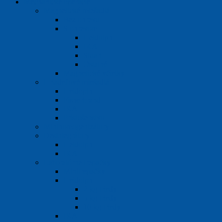
Mechanické operácie
Magnetické miešadlá
Bez ohrevu
S ohrevom
Heidolph
IKA
Stuart
Ostatné
Magnetické včielky
Hriadeľové miešadlá
Heidoplh
Fisherbrand
IKA
Príslušenstvo
Minihomogenizátory
Desintegrátory
Heidolph
IKA
Laboratórne trepačky
Minitrepačky
Heidolph
2 kg triedy
5 kg triedy
10 kg triedy
IKA