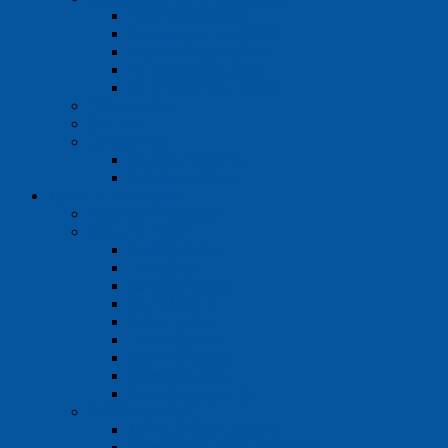
Heidolph Systhesis
Termoreaktor pre CHSK
Pracovné stanice SMA
IR rozkladné systémy
Mineralizačné aparatúry
Elektroforéza
Titrátory
Úprava vody
Systémy Millipore
Zariadenia Watek
Laboratórny nábytok
Nábytok Köttermann
Nábytok Fisher
Spodné skrinky
Kontajnery
Závesné skrinky
Vysoké skrine
Stoly a stolíky
Kovové prvky
Pracovné dosky
Výlevky a drezy
Armatúry a vývody
Stoličky a sedadlá
Laboratórne a ordinačné
Priemyselné s PUR sedadlami