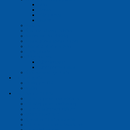
Zátky
Lieviky
Fólie a vrecia
Ostatné
Kahany
Špachtle, pinzety, lyžičky
Statívy, svorky, držiaky
Misky, dózy a lieviky z kovu
Ostatné drobné pomôcky
Prečerpávače
Odber vzoriek
Odber kvapalín
Odber pevných látok
Štítkovacie stroje Brady
Chromatografia
Dosky pre TLC
Vialky
Pomôcky pre filtráciu
Filtračný papier kvantitatívny
Filtračný papier kvalitatívny
Filtre zo sklenných vlákien
Membránové filtre
Špeciálny filtračný materiál
Filtre jednorazové striekačkové
Extrakčné patróny