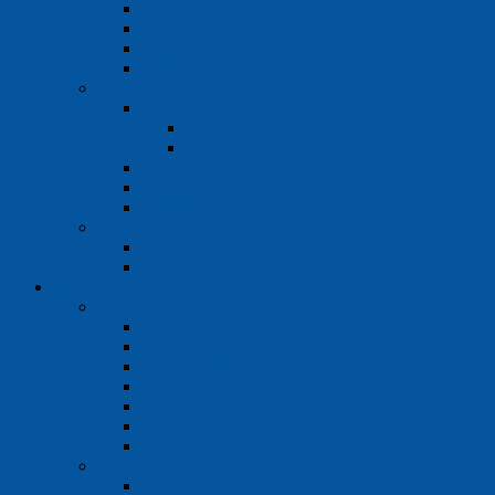
Thermo Scientific
Hettich
Eppendorf
MPW
Vákuová technika
Membránové vývevy
Vývevy
Vákuové stanice
Rotačné vývevy
Hybridné vývevy
Príslušenstvo vývev
Čerpadlá
Membránové čerpadlá
Peristaltické čerpadlá
Meranie fyzikálnych veličín
Teplomery
Teplomery sklenené
Teplomery pre orientačné meranie
Digitálne teplomery Fisherbrand
Teplomery TESTO
Bezdotykové teplomery
Bodotávky
Teplotné regulátory
Vlhkomery a barometre
Pre orientačné meranie