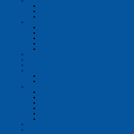
Mufľové a vysokoteplotné pece
LAC
Nabertherm
SVOBODA
Sušiarne, inkubátory, test. komory
Memmert
Thermo Scientific
Binder
BMT
Ostatné
Autoklávy
Vodné kúpele
Ohrevné dosky a hniezda
Termostaty
Blokové termostaty
BSK termostaty
Obehové termostaty, kryostaty
Termostaty Thermo Scientific
Termostaty Fisher Scientific Isotemp
Termostaty Julabo
Kryostaty Julabo
Obehové a ponorné chladiče Julabo
Príslušenstvo k termostatom
Chladničky a hlbokomraziace skrine
Výrobníky ľadu