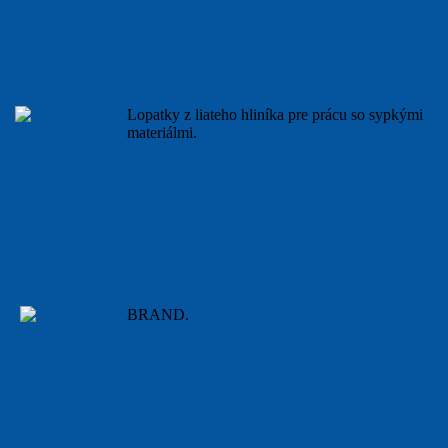
Lopatka hliníková
Lopatky z liateho hliníka pre prácu so sypkými
materiálmi.
viac...
Lopatka PP
BRAND.
viac...