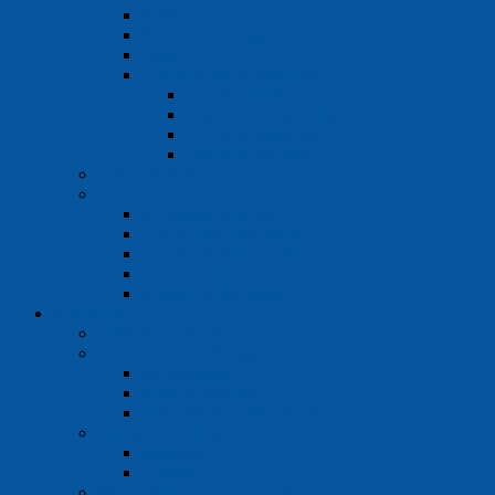
Videomikroskopy
Stereomikroskopy
Lupy
Pomôcky pre mikroskopiu
Zdroje osvetlenia
Podložné a krycie sklá
Počítacie komôrky
Farbiace nádobky
Počítanie kolónií
Viskozimetre
Výtokové poháriky
Kapilárne viskozimetre
Guličkové viskozimetre
Rotačné viskozimetre
Viskozitné štandardy
Aparatúry
Malé reakčné nádoby
Rotačné vákuové odparky
Miniodparky
Stredné odparky
Poloprevádzkové odparky
Destilačné prístroje
Sklenené
Kovové
Termoreaktory a mineralizátory