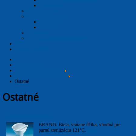
Kancelárske
Kovové skrine
Bezpečnostné skrine
Köttermann
StoreLab
Digestory
Ukážky realizovaných zostáv
Chemikálie
Výpredaj / Exoty
Hlavná stránka
Pomôcky z plastu a kovu
Ostatné pomôcky z plastov
Ostatné
Ostatné
Trecia miska melaminová
BRAND. Biela, vrátane tĺčika, vhodná pre
parnú sterilizáciu 121°C.
viac...