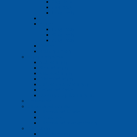
2 kg triedy
7 kg triedy
15 kg triedy
GFL
Buhler
15 kg triedy
30 kg triedy
75 kg triedy
Ostatné
Rotátory a rolery
Mlyny a mlynčeky
Nožové mlyny
Strihové mlyny
Kladivové mlyny
Odstredivé mlyny
Guľové a vibračné mlyny
Čeľusťové drviče
Doplnky pre prácu s mlynmi
Preosievanie
Ultrazvuková technika
Ultrazvukové kúpele
Príslušenstvo
Ultrazvukové homogenizátory
Odstredivky
Miniodstredivky