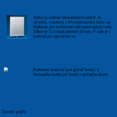
Ježko na sušenie laboratórneho skla
Ježko na sušenie laboratórnych nádob. Je
závesný, vyrobený z PS svetlomodrej farby, so
žliabkom pre zachytenie odkvapkávajúcej vody.
Tŕňov je 72 a majú priemer 16 mm. V sade je i
materiál pre upevnenie na
viac...
Podstavec korkový pod guľaté banky
Podstavec korkový pod guľaté banky. Z
lisovaného korku pre banky s guľatým dnom.
viac...
Zoradiť podľa
Zoradenie Zostupne