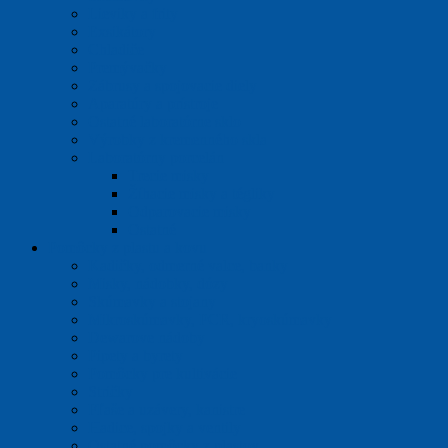
Lieviky a frity
Exsikátory
Chladiče
Premývačky
Zábrusy a spojovacie diely
Aparatúry a prístroje
Ostatné laboratórne sklo
Výrobky z kremenného skla
Laboratórny porcelán
Trecie misky
Žíhacie misky a tégliky
Odparovacie misky
Ostatné
Pomôcky z plastu a kovu
Kadičky, odmerné valce, banky
Misky, nádobky, dózy
Skúmavky a stojany
Mikroskúmavky, PCR, kryoskúmavky
Dewarove nádoby
Pipety a byrety
Pomôcky pre kultivácie
Stričky
Fľaše a uzávery, kanistre
Hadice, spojky a ventily
Ostatné pomôcky z plastov