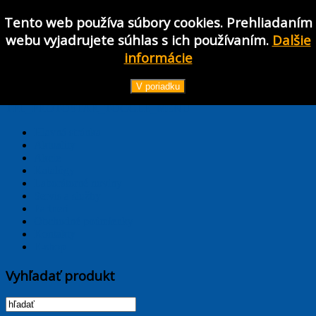
Tento web používa súbory cookies. Prehliadaním
webu vyjadrujete súhlas s ich používaním.
Dalšie
informácie
Používateľské meno
Heslo
V poriadku
Prihlásiť
TPL_PROTOSTAR_TOGGLE_MENU
Hlavná stránka
Aktuality
Akcie
Katalógy
Laborátorné noviny
Servis a služby
Partneri
Obchodné podmienky
Kontakty
E-shop
Vyhľadať produkt