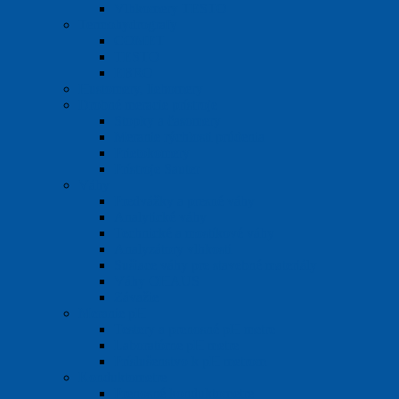
Vlhkomery TESTO
Termohydrografy
COMET
TESTO
EBRO
Hustomery, liehomery
Drobné meracie prístroje
Stopky a časomery
Meranie rýchlosti prúdenia
Prietokomery
Prístroje Sauter
Váhy
Predvážky a presné váhy
Analytické váhy
Technické a mostíkové váhy
Analyzátory vlhkosti
Sušiace váhy pre stavebné materiály
Váhy OHAUS
Závažie
Meranie pH
Testery a prenosné pH metre
Laboratórne pH metre
Príslušenstvo k pH metrom
Konduktometre
Prenosné konduktometre