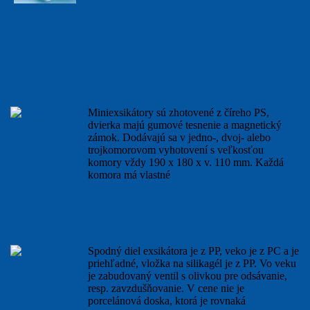
Exikátory z plastu
Miniexsikátory sú zhotovené z číreho PS,
dvierka majú gumové tesnenie a magnetický
zámok. Dodávajú sa v jedno-, dvoj- alebo
trojkomorovom vyhotovení s veľkosťou
komory vždy 190 x 180 x v. 110 mm. Každá
komora má vlastné
viac...
Exsikátory z plastu
Spodný diel exsikátora je z PP, veko je z PC a je
priehľadné, vložka na silikagél je z PP. Vo veku
je zabudovaný ventil s olivkou pre odsávanie,
resp. zavzdušňovanie. V cene nie je
porcelánová doska, ktorá je rovnaká
viac...