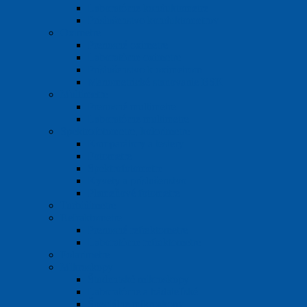
Laboratórne konduktometre
Príslušenstvo konduktometrov
Oximetre
Prenosné oximetre
Laboratórne oximetre
Príslušenstvo k oximetrom
Manometrické stanovanie BSK
Multimetre
Prenosné multimetre
Laboratórne multimetre
Spektrofotometre, kolorimetre
Komparátory a testery
Fotometre
Spektrofotometre
Kyvety a príslušenstvo
Plameňové fotometre
Turbidimetre
Refraktometre
Prenosné refraktometre
Laboratórne refraktometre
Polarimetre
Mikroskopy
Študentské mikroskopy
Laboratórne a bádateľské
Špeciálne mikroskopy