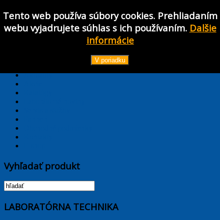
Tento web používa súbory cookies. Prehliadaním
Používateľské meno
webu vyjadrujete súhlas s ich používaním.
Dalšie
Heslo
informácie
Prihlásiť
TPL_PROTOSTAR_TOGGLE_MENU
V poriadku
Hlavná stránka
Aktuality
Akcie
Katalógy
Laborátorné noviny
Servis a služby
Partneri
Obchodné podmienky
Kontakty
E-shop
Vyhľadať produkt
LABORATÓRNA TECHNIKA