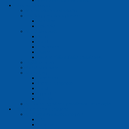
S vymeniteľnou membránou
Dávkovanie kvapalín
Mikrostriekačky a striekačky
Pomôcky pre prácu s pipetami
Manuálne
Elektrické
Stolné dávkovače
Biohit
Brand
Hirschmann
Ostatné
Zásobné fľaše a ďalšie príslušenstvo
Digitálne byrety
Ručné dávkovače
Mikropipety
Fisherbrand
Thermo Finnpipette
Brand
Eppendorf
Sartorius
Špičky neoriginálne a príslušenstvo mikropipiet
Prístroje pre ohrev a chladenie
Mufľové a vysokoteplotné pece
LAC
Nabertherm