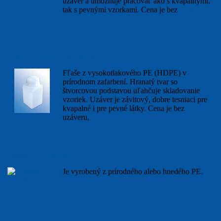
uzáver a umožňuje pracovať ako s kvapalnými,
tak s pevnými vzorkami. Cena je bez
viac...
Fľaša PE širokohrdlá štvorhranná
Fľaše z vysokotlakového PE (HDPE) v
prírodnom zafarbení. Hranatý tvar so
štvorcovou podstavou uľahčuje skladovanie
vzoriek. Uzáver je závitový, dobre tesniaci pre
kvapalné i pre pevné látky. Cena je bez
uzáveru,
viac...
Uzáver GL závitový
Je vyrobený z prírodného alebo hnedého PE.
viac...