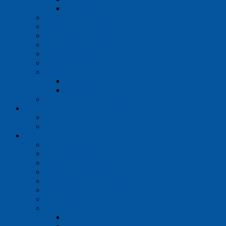
Ostatné
Kahany
Špachtle, pinzety, lyžičky
Statívy, svorky, držiaky
Misky, dózy a lieviky z kovu
Ostatné drobné pomôcky
Prečerpávače
Odber vzoriek
Odber kvapalín
Odber pevných látok
Štítkovacie stroje Brady
Chromatografia
Dosky pre TLC
Vialky
Pomôcky pre filtráciu
Filtračný papier kvantitatívny
Filtračný papier kvalitatívny
Filtre zo sklenných vlákien
Membránové filtre
Špeciálny filtračný materiál
Filtre jednorazové striekačkové
Extrakčné patróny
Filtračné zariadenia a aparatúry
S pevnou membránou