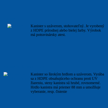
Kanister
Kanister s uzáverom, stohovateľný. Je vyrobený
z HDPE prírodnej alebo bielej farby. Výrobok
má potravinársky atest.
viac...
Kanister so širokým hrdlom
Kanister so širokým hrdlom a uzáverom. Vyrába
sa z HDPE obsahujúceho ochranu proti UV
žiareniu, steny kanistra sú hrubé, rovnomerné.
Hrdlo kanistra má priemer 88 mm a umožňuje
vyberanie, resp. čistenie
viac...