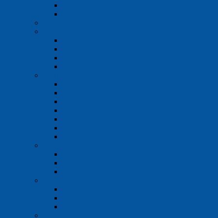
TESTO
EBRO
Hustomery, liehomery
Drobné meracie prístroje
Stopky a časomery
Meranie rýchlosti prúdenia
Prietokomery
Prístroje Sauter
Váhy
Predvážky a presné váhy
Analytické váhy
Technické a mostíkové váhy
Analyzátory vlhkosti
Sušiace váhy pre stavebné materiály
Váhy OHAUS
Závažie
Meranie pH
Testery a prenosné pH metre
Laboratórne pH metre
Príslušenstvo k pH metrom
Konduktometre
Prenosné konduktometre
Laboratórne konduktometre
Príslušenstvo konduktometrov
Oximetre