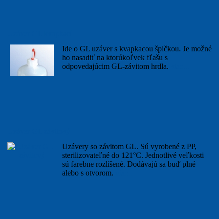
Uzáver GL kvapkací
Ide o GL uzáver s kvapkacou špičkou. Je možné
ho nasadiť na ktorúkoľvek fľašu s
odpovedajúcim GL-závitom hrdla.
viac...
Uzáver GL závitový
Uzávery so závitom GL. Sú vyrobené z PP,
sterilizovateľné do 121°C. Jednotlivé veľkosti
sú farebne rozlíšené. Dodávajú sa buď plné
alebo s otvorom.
viac...