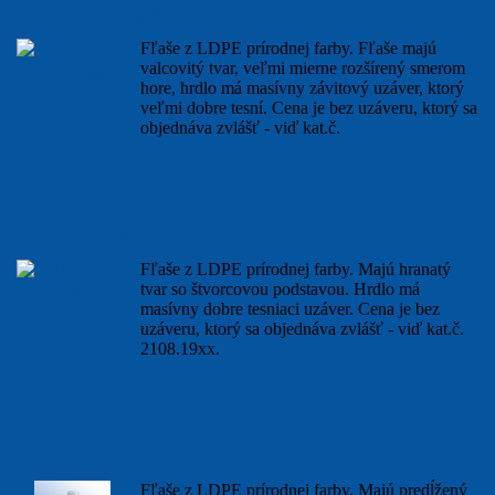
Fľaša PE úzkohrdlá
Fľaše z LDPE prírodnej farby. Fľaše majú
valcovitý tvar, veľmi mierne rozšírený smerom
hore, hrdlo má masívny závitový uzáver, ktorý
veľmi dobre tesní. Cena je bez uzáveru, ktorý sa
objednáva zvlášť - viď kat.č.
viac...
Fľaša PE úzkohrdlá štvorhranná
Fľaše z LDPE prírodnej farby. Majú hranatý
tvar so štvorcovou podstavou. Hrdlo má
masívny dobre tesniaci uzáver. Cena je bez
uzáveru, ktorý sa objednáva zvlášť - viď kat.č.
2108.19xx.
viac...
Fľaša PE úzkohrdlá s rukoväťou
Fľaše z LDPE prírodnej farby. Majú predĺžený