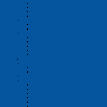
Prenosné oximetre
Laboratórne oximetre
Príslušenstvo k oximetrom
Manometrické stanovanie BSK
Multimetre
Prenosné multimetre
Laboratórne multimetre
Spektrofotometre, kolorimetre
Komparátory a testery
Fotometre
Spektrofotometre
Kyvety a príslušenstvo
Plameňové fotometre
Turbidimetre
Refraktometre
Prenosné refraktometre
Laboratórne refraktometre
Polarimetre
Mikroskopy
Študentské mikroskopy
Laboratórne a bádateľské
Špeciálne mikroskopy
Videomikroskopy
Stereomikroskopy
Lupy