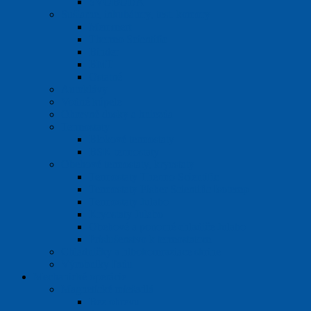
SVOBODA
Sušiarne, inkubátory, test. komory
Memmert
Thermo Scientific
Binder
BMT
Ostatné
Autoklávy
Vodné kúpele
Ohrevné dosky a hniezda
Termostaty
Blokové termostaty
BSK termostaty
Obehové termostaty, kryostaty
Termostaty Thermo Scientific
Termostaty Fisher Scientific Isotemp
Termostaty Julabo
Kryostaty Julabo
Obehové a ponorné chladiče Julabo
Príslušenstvo k termostatom
Chladničky a hlbokomraziace skrine
Výrobníky ľadu
Mechanické operácie
Magnetické miešadlá
Bez ohrevu