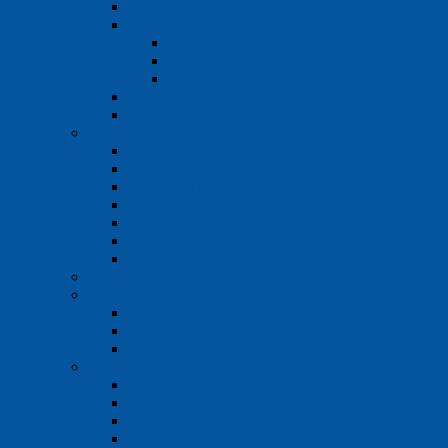
GFL
Buhler
15 kg triedy
30 kg triedy
75 kg triedy
Ostatné
Rotátory a rolery
Mlyny a mlynčeky
Nožové mlyny
Strihové mlyny
Kladivové mlyny
Odstredivé mlyny
Guľové a vibračné mlyny
Čeľusťové drviče
Doplnky pre prácu s mlynmi
Preosievanie
Ultrazvuková technika
Ultrazvukové kúpele
Príslušenstvo
Ultrazvukové homogenizátory
Odstredivky
Miniodstredivky
Thermo Scientific
Hettich
Eppendorf