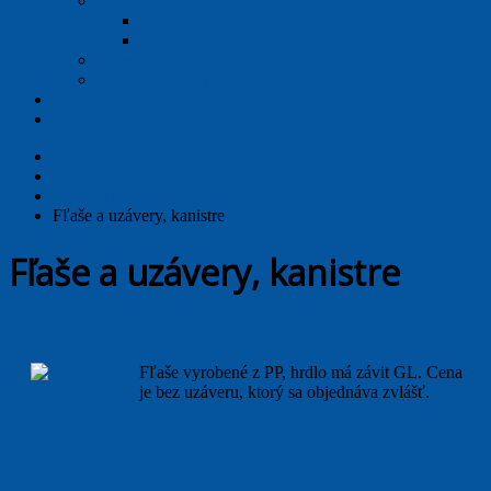
Bezpečnostné skrine
Köttermann
StoreLab
Digestory
Ukážky realizovaných zostáv
Chemikálie
Výpredaj / Exoty
Hlavná stránka
Pomôcky z plastu a kovu
Fľaše a uzávery, kanistre
Fľaše a uzávery, kanistre
Fľaša PP
Fľaše vyrobené z PP, hrdlo má závit GL. Cena
je bez uzáveru, ktorý sa objednáva zvlášť.
viac...