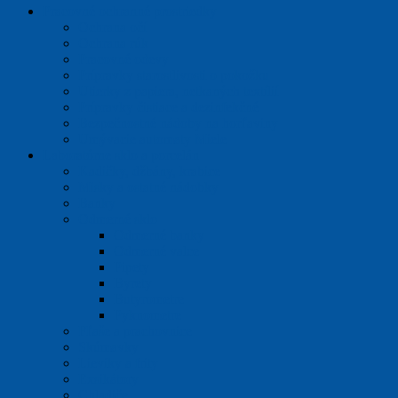
Pracovné ochranné prostriedky
Ochrana očí
Ochrana rúk
Pracovné odevy
Prípravky starostlivosti o pokožku
Utierky z papiera, netkaných textílií
Prípravky čistiace a dezinfekčné
Bezpečnostné nádoby na horľaviny
Umývacie automaty Miele
Laboratórne sklo a porcelán
Kadičky, džbány, krabice
Misky a ostatné nádobky
Banky
Odmerné sklo
Odmerné banky
Odmerné valce
Pipety
Byrety
Butyrometre
Pyknometre
Fľaše a prachovnice
Skúmavky
Lieviky a frity
Exsikátory
Chladiče