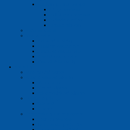
Pomôcky pre mikroskopiu
Zdroje osvetlenia
Podložné a krycie sklá
Počítacie komôrky
Farbiace nádobky
Počítanie kolónií
Viskozimetre
Výtokové poháriky
Kapilárne viskozimetre
Guličkové viskozimetre
Rotačné viskozimetre
Viskozitné štandardy
Aparatúry
Malé reakčné nádoby
Rotačné vákuové odparky
Miniodparky
Stredné odparky
Poloprevádzkové odparky
Destilačné prístroje
Sklenené
Kovové
Termoreaktory a mineralizátory
Heidolph Systhesis
Termoreaktor pre CHSK
Pracovné stanice SMA