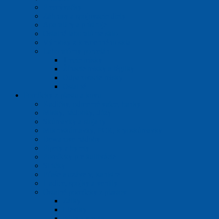
Premývačky
Zábrusy a spojovacie diely
Aparatúry a prístroje
Ostatné laboratórne sklo
Výrobky z kremenného skla
Laboratórny porcelán
Trecie misky
Žíhacie misky a tégliky
Odparovacie misky
Ostatné
Pomôcky z plastu a kovu
Kadičky, odmerné valce, banky
Misky, nádobky, dózy
Skúmavky a stojany
Mikroskúmavky, PCR, kryoskúmavky
Dewarove nádoby
Pipety a byrety
Pomôcky pre kultivácie
Stričky
Fľaše a uzávery, kanistre
Hadice, spojky a ventily
Ostatné pomôcky z plastov
Zátky
Lieviky
Fólie a vrecia