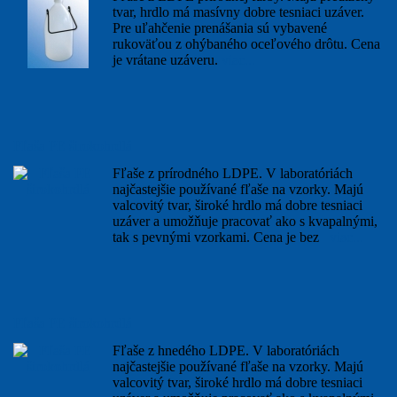
tvar, hrdlo má masívny dobre tesniaci uzáver.
Pre uľahčenie prenášania sú vybavené
rukoväťou z ohýbaného oceľového drôtu. Cena
je vrátane uzáveru.
viac...
Fľaša PE širokohrdlá
Fľaše z prírodného LDPE. V laboratóriách
najčastejšie používané fľaše na vzorky. Majú
valcovitý tvar, široké hrdlo má dobre tesniaci
uzáver a umožňuje pracovať ako s kvapalnými,
tak s pevnými vzorkami. Cena je bez
viac...
Fľaša PE širokohrdlá
Fľaše z hnedého LDPE. V laboratóriách
najčastejšie používané fľaše na vzorky. Majú
valcovitý tvar, široké hrdlo má dobre tesniaci