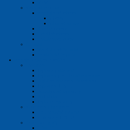
MPW
Vákuová technika
Membránové vývevy
Vývevy
Vákuové stanice
Rotačné vývevy
Hybridné vývevy
Príslušenstvo vývev
Čerpadlá
Membránové čerpadlá
Peristaltické čerpadlá
Meranie fyzikálnych veličín
Teplomery
Teplomery sklenené
Teplomery pre orientačné meranie
Digitálne teplomery Fisherbrand
Teplomery TESTO
Bezdotykové teplomery
Bodotávky
Teplotné regulátory
Vlhkomery a barometre
Pre orientačné meranie
Vlhkomery TESTO
Termohydrografy
COMET