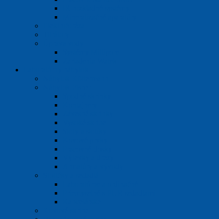
IR rozkladné systémy
Mineralizačné aparatúry
Elektroforéza
Titrátory
Úprava vody
Systémy Millipore
Zariadenia Watek
Laboratórny nábytok
Nábytok Köttermann
Nábytok Fisher
Spodné skrinky
Kontajnery
Závesné skrinky
Vysoké skrine
Stoly a stolíky
Kovové prvky
Pracovné dosky
Výlevky a drezy
Armatúry a vývody
Stoličky a sedadlá
Laboratórne a ordinačné
Priemyselné s PUR sedadlami
Kancelárske
Kovové skrine