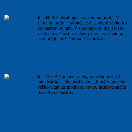
Fľaša HDPE hrubostenná
Je z HDPE obsahujúceho ochranu proti UV
žiareniu, hrdlo je ukončené masívnym závitom s
priemerom 50 mm. V spodnej časti majú fľaše
všetkých veľkostí zaslepený otvor so závitom,
na ktorý je možné nasadiť vypúšťací
viac...
Kohút vypúšťací
Je celý z PP, priemer olivky na výstupe je 12
mm. Má špeciálny hrubý závit, ktorý odpovedá
veľkosti závitu spodného otvoru hrubostenných
fliaš PE a kanistrov.
viac...
Kanister plochý Bürkle