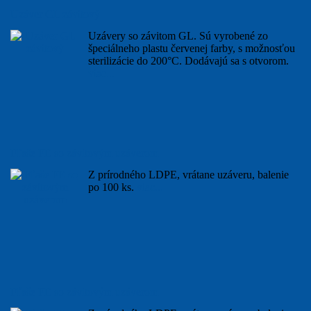
Uzáver GL závitový
Uzávery so závitom GL. Sú vyrobené zo
špeciálneho plastu červenej farby, s možnosťou
sterilizácie do 200°C. Dodávajú sa s otvorom.
viac...
Fľaše PE so závitovým uzáverom
Z prírodného LDPE, vrátane uzáveru, balenie
po 100 ks.
viac...
Fľaše PE so závitovým uzáverom