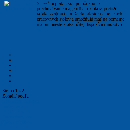
Sú veľmi praktickou pomôckou na
prechovávanie reagencií a roztokov, pretože
vďaka svojmu tvaru šetria priestor na policiach
pracovných stolov a umožňujú mať na pomerne
malom mieste k okamžitej dispozícii množstvo
viac...
1
2
Strana 1 z 2
Zoradiť podľa
Zoradenie Zostupne
Názov tovaru
PLU Tovaru
Názov kategórie
Názov výrobcu