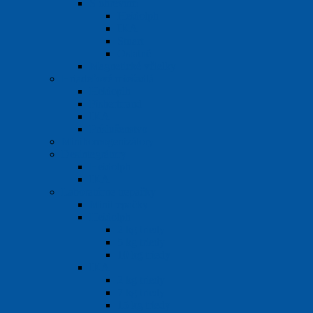
S ohrevom
Heidolph
IKA
Stuart
Ostatné
Magnetické včielky
Hriadeľové miešadlá
Heidoplh
Fisherbrand
IKA
Príslušenstvo
Minihomogenizátory
Desintegrátory
Heidolph
IKA
Laboratórne trepačky
Minitrepačky
Heidolph
2 kg triedy
5 kg triedy
10 kg triedy
IKA
2 kg triedy
7 kg triedy
15 kg triedy