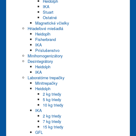
Heidolph
IKA
Stuart
Ostatné
Magnetické včielky
Hriadeľové miešadlá
Heidoplh
Fisherbrand
IKA
Príslušenstvo
Minihomogenizátory
Desintegrátory
Heidolph
IKA
Laboratórne trepačky
Minitrepačky
Heidolph
2 kg triedy
5 kg triedy
10 kg triedy
IKA
2 kg triedy
7 kg triedy
15 kg triedy
GFL