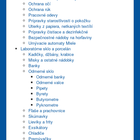
Ochrana očí
Servis a služby
Ochrana rúk
Pracovné odevy
Partneri
Prípravky starostlivosti o pokožku
Utierky z papiera, netkaných textílií
Obchodné podmienky
Prípravky čistiace a dezinfekčné
Bezpečnostné nádoby na horľaviny
Kontakty
Umývacie automaty Miele
Laboratórne sklo a porcelán
E-shop
Kadičky, džbány, krabice
Misky a ostatné nádobky
Banky
Odmerné sklo
Odmerné banky
Odmerné valce
Pipety
Byrety
Butyrometre
Pyknometre
Fľaše a prachovnice
Skúmavky
Lieviky a frity
Exsikátory
Chladiče
Premývačky