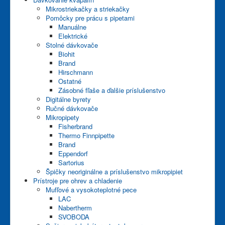
Mikrostriekačky a striekačky
Pomôcky pre prácu s pipetami
Manuálne
Elektrické
Stolné dávkovače
Biohit
Brand
Hirschmann
Ostatné
Zásobné fľaše a ďalšie príslušenstvo
Digitálne byrety
Ručné dávkovače
Mikropipety
Fisherbrand
Thermo Finnpipette
Brand
Eppendorf
Sartorius
Špičky neoriginálne a príslušenstvo mikropipiet
Prístroje pre ohrev a chladenie
Mufľové a vysokoteplotné pece
LAC
Nabertherm
SVOBODA