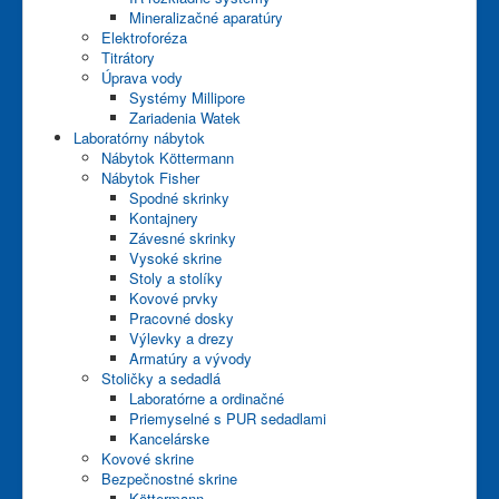
Mineralizačné aparatúry
Elektroforéza
Titrátory
Úprava vody
Systémy Millipore
Zariadenia Watek
Laboratórny nábytok
Nábytok Köttermann
Nábytok Fisher
Spodné skrinky
Kontajnery
Závesné skrinky
Vysoké skrine
Stoly a stolíky
Kovové prvky
Pracovné dosky
Výlevky a drezy
Armatúry a vývody
Stoličky a sedadlá
Laboratórne a ordinačné
Priemyselné s PUR sedadlami
Kancelárske
Kovové skrine
Bezpečnostné skrine
Köttermann