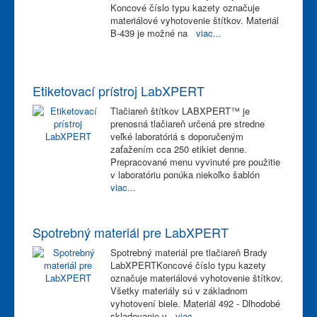
Koncové číslo typu kazety označuje
materiálové vyhotovenie štítkov. Materiál
B-439 je možné na
viac...
Etiketovací prístroj LabXPERT
Tlačiareň štítkov LABXPERT™ je
prenosná tlačiareň určená pre stredne
veľké laboratóriá s doporučeným
zaťažením cca 250 etikiet denne.
Prepracované menu vyvinuté pre použitie
v laboratóriu ponúka niekoľko šablón
viac...
Spotrebný materiál pre LabXPERT
Spotrebný materiál pre tlačiareň Brady
LabXPERTKoncové číslo typu kazety
označuje materiálové vyhotovenie štítkov.
Všetky materiály sú v základnom
vyhotovení biele. Materiál 492 - Dlhodobé
skladovanie v
viac...