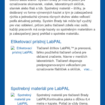
označovanie skúmaviek, vialiek, laboratórnych sklíčok,
slamiek alebo fliaš a túb. Spotrebný materiál – štítky, je
dodávaný vo forme výmenných kaziet a tým je zabezpečená
rýchla a jednoduchá výmena rôznych druhov alebo veľkostí
podľa aktuálnej potreby. Systém Brady tak môže byť využitý
pre viac oddelení, pričom jednu tlačiareň zdieľa viac osôb,
každý pracovník má svoje kazety so spotrebným materiálom a
je zabezpečený jasný prehľad o spotrebe materiálu.
Etiketovací prístroj LabPAL
Tlačiareň štítkov LabPAL™ je prenosná,
ľahko použiteľná tlačiareň určená pre
občasné značenie, hlavne v menších
laboratóriách. Tlačiareň disponuje
predprogramovanými veľkosťami pre
označovanie fľaštičiek a sklíčok,
viac...
Spotrebný materiál pre LabPAL
Spotrebný materiál pre tlačiareň Brady
LabPALKontinuálna páska s dĺžkou 6,4
metra v kazete. Potlač je vždy čierna.