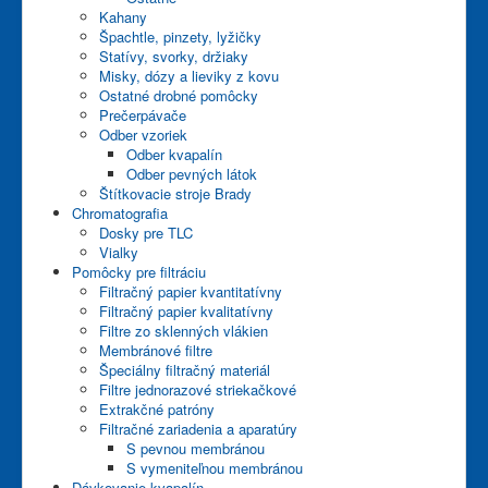
Kahany
Špachtle, pinzety, lyžičky
Statívy, svorky, držiaky
Misky, dózy a lieviky z kovu
Ostatné drobné pomôcky
Prečerpávače
Odber vzoriek
Odber kvapalín
Odber pevných látok
Štítkovacie stroje Brady
Chromatografia
Dosky pre TLC
Vialky
Pomôcky pre filtráciu
Filtračný papier kvantitatívny
Filtračný papier kvalitatívny
Filtre zo sklenných vlákien
Membránové filtre
Špeciálny filtračný materiál
Filtre jednorazové striekačkové
Extrakčné patróny
Filtračné zariadenia a aparatúry
S pevnou membránou
S vymeniteľnou membránou
Dávkovanie kvapalín