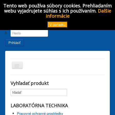
Tento web používa súbory cookies. Prehliadaním
webu vyjadrujete súhlas s ich používaním.
Dalšie
informácie
Používateľské
V poriadku
meno
Heslo
Prihlásiť
TPL_PROTOSTAR_TOGGLE_MENU
Hlavná stránka
Vyhľadať produkt
Aktuality
Akcie
Katalógy
LABORATÓRNA TECHNIKA
Laborátorné noviny
Pracovné ochranné prostriedky