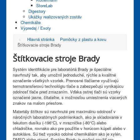
StoreLab
Digestory
Ukážky realizovaných zostáv
Chemikálie
Výpredaj / Exoty
Hlavná stránka
Pomôcky z plastu a kovu
Štítkovacie stroje Brady
Štítkovacie stroje Brady
Systém identifikácie pre laboratóriá Brady je špeciálne
navrhnutý tak, aby umožnil jednoduché, rýchle a kvalitné
označenie všetkých vzoriek. Prenosné tlačiarne využívajú
termotransferovú technológiu tlače a zabezpečujú vynikajúcu
odolnosť tlače pred zmazaním. Vďaka ostrej tlači sú vzorky
označené jasne, čitateľne, s možnosťou umiestnenia viacerých
znakov na malom priestore.
Materiály štítkov sú navrhnuté pre maximálnu odolnosť v
náročných laboratórnych podmienkach, ako je skladovanie v
tekutom dusíku (-196°C), v mrazničke (-80°C) alebo
chladničke, rovnako ako pre použitie v horúcom kúpeli alebo v
autokláve. Sú tiež vysoko odolné chemikáliám ako je xylén,
DMSO alebo etanol. Systém Brady je možné použiť pre