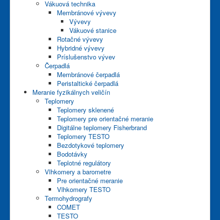
Vákuová technika
Membránové vývevy
Vývevy
Vákuové stanice
Rotačné vývevy
Hybridné vývevy
Príslušenstvo vývev
Čerpadlá
Membránové čerpadlá
Peristaltické čerpadlá
Meranie fyzikálnych veličín
Teplomery
Teplomery sklenené
Teplomery pre orientačné meranie
Digitálne teplomery Fisherbrand
Teplomery TESTO
Bezdotykové teplomery
Bodotávky
Teplotné regulátory
Vlhkomery a barometre
Pre orientačné meranie
Vlhkomery TESTO
Termohydrografy
COMET
TESTO