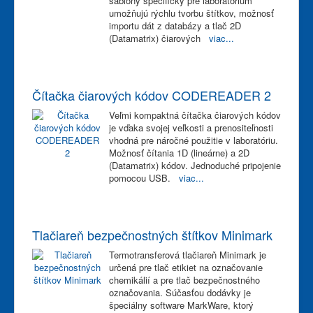
šablóny špecificky pre laboratórium
umožňujú rýchlu tvorbu štítkov, možnosť
importu dát z databázy a tlač 2D
(Datamatrix) čiarových
viac...
Čítačka čiarových kódov CODEREADER 2
Veľmi kompaktná čítačka čiarových kódov
je vďaka svojej veľkosti a prenositeľnosti
vhodná pre náročné použitie v laboratóriu.
Možnosť čítania 1D (lineárne) a 2D
(Datamatrix) kódov. Jednoduché pripojenie
pomocou USB.
viac...
Tlačiareň bezpečnostných štítkov Minimark
Termotransferová tlačiareň Minimark je
určená pre tlač etikiet na označovanie
chemikálií a pre tlač bezpečnostného
označovania. Súčasťou dodávky je
špeciálny software MarkWare, ktorý