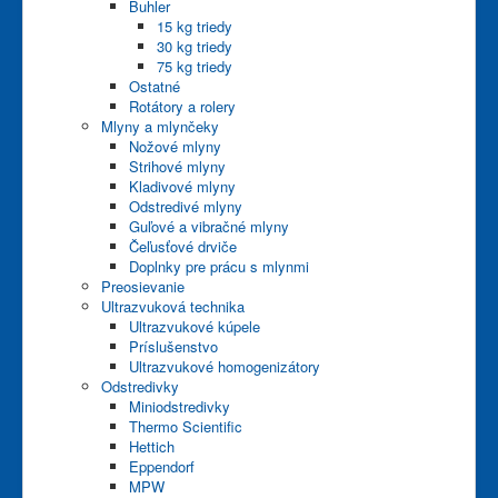
Buhler
15 kg triedy
30 kg triedy
75 kg triedy
Ostatné
Rotátory a rolery
Mlyny a mlynčeky
Nožové mlyny
Strihové mlyny
Kladivové mlyny
Odstredivé mlyny
Guľové a vibračné mlyny
Čeľusťové drviče
Doplnky pre prácu s mlynmi
Preosievanie
Ultrazvuková technika
Ultrazvukové kúpele
Príslušenstvo
Ultrazvukové homogenizátory
Odstredivky
Miniodstredivky
Thermo Scientific
Hettich
Eppendorf
MPW