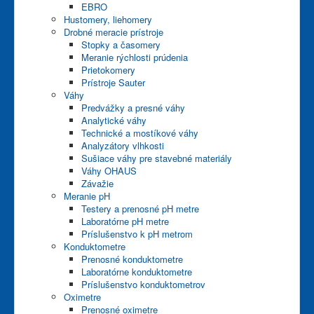
EBRO
Hustomery, liehomery
Drobné meracie prístroje
Stopky a časomery
Meranie rýchlosti prúdenia
Prietokomery
Prístroje Sauter
Váhy
Predvážky a presné váhy
Analytické váhy
Technické a mostíkové váhy
Analyzátory vlhkosti
Sušiace váhy pre stavebné materiály
Váhy OHAUS
Závažie
Meranie pH
Testery a prenosné pH metre
Laboratórne pH metre
Príslušenstvo k pH metrom
Konduktometre
Prenosné konduktometre
Laboratórne konduktometre
Príslušenstvo konduktometrov
Oximetre
Prenosné oximetre