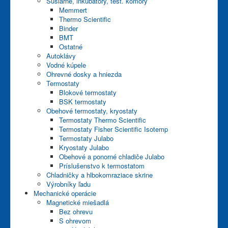
Sušiarne, inkubátory, test. komory
Memmert
Thermo Scientific
Binder
BMT
Ostatné
Autoklávy
Vodné kúpele
Ohrevné dosky a hniezda
Termostaty
Blokové termostaty
BSK termostaty
Obehové termostaty, kryostaty
Termostaty Thermo Scientific
Termostaty Fisher Scientific Isotemp
Termostaty Julabo
Kryostaty Julabo
Obehové a ponorné chladiče Julabo
Príslušenstvo k termostatom
Chladničky a hlbokomraziace skrine
Výrobníky ľadu
Mechanické operácie
Magnetické miešadlá
Bez ohrevu
S ohrevom