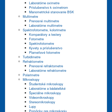
Laboratórne oximetre
Príslušenstvo k oximetrom
Manometrické stanovanie BSK
Multimetre
Prenosné multimetre
Laboratórne multimetre
Spektrofotometre, kolorimetre
Komparátory a testery
Fotometre
Spektrofotometre
Kyvety a príslušenstvo
Plameňové fotometre
Turbidimetre
Refraktometre
Prenosné refraktometre
Laboratórne refraktometre
Polarimetre
Mikroskopy
Študentské mikroskopy
Laboratórne a bádateľské
Špeciálne mikroskopy
Videomikroskopy
Stereomikroskopy
Lupy
Pomôcky pre mikroskopiu