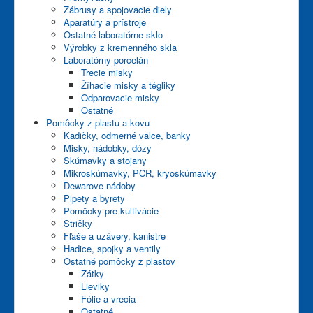
Zábrusy a spojovacie diely
Aparatúry a prístroje
Ostatné laboratórne sklo
Výrobky z kremenného skla
Laboratórny porcelán
Trecie misky
Žíhacie misky a tégliky
Odparovacie misky
Ostatné
Pomôcky z plastu a kovu
Kadičky, odmerné valce, banky
Misky, nádobky, dózy
Skúmavky a stojany
Mikroskúmavky, PCR, kryoskúmavky
Dewarove nádoby
Pipety a byrety
Pomôcky pre kultivácie
Stričky
Fľaše a uzávery, kanistre
Hadice, spojky a ventily
Ostatné pomôcky z plastov
Zátky
Lieviky
Fólie a vrecia
Ostatné