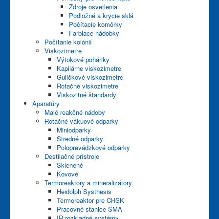
Zdroje osvetlenia
Podložné a krycie sklá
Počítacie komôrky
Farbiace nádobky
Počítanie kolónií
Viskozimetre
Výtokové poháriky
Kapilárne viskozimetre
Guličkové viskozimetre
Rotačné viskozimetre
Viskozitné štandardy
Aparatúry
Malé reakčné nádoby
Rotačné vákuové odparky
Miniodparky
Stredné odparky
Poloprevádzkové odparky
Destilačné prístroje
Sklenené
Kovové
Termoreaktory a mineralizátory
Heidolph Systhesis
Termoreaktor pre CHSK
Pracovné stanice SMA
IR rozkladné systémy