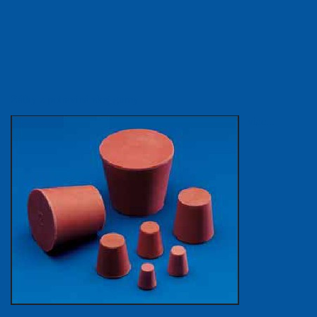
Zátky z potravinárskej gumy
viac...