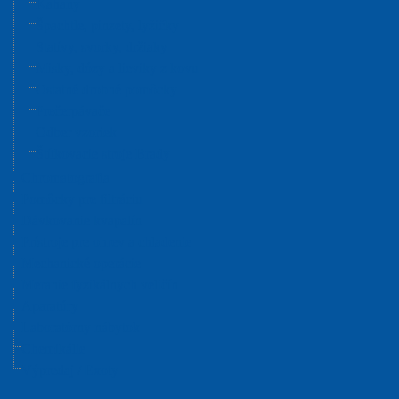
Kahany
Špachtle, pinzety, lyžičky
Statívy, svorky, držiaky
Misky, dózy a lieviky z kovu
Ostatné drobné pomôcky
Prečerpávače
Odber vzoriek
Štítkovacie stroje Brady
Chromatografia
Pomôcky pre filtráciu
Dávkovanie kvapalín
Prístroje pre ohrev a chladenie
Mechanické operácie
Meranie fyzikálnych veličín
Aparatúry
Laboratórny nábytok
Chemikálie
Výpredaj / Exoty