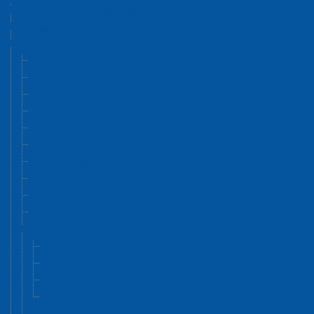
Pracovné ochranné prostriedky
Laboratórne sklo a porcelán
Pomôcky z plastu a kovu
Kadičky, odmerné valce, banky
Misky, nádobky, dózy
Skúmavky a stojany
Mikroskúmavky, PCR, kryoskúmavky
Dewarove nádoby
Pipety a byrety
Pomôcky pre kultivácie
Stričky
Fľaše a uzávery, kanistre
Hadice, spojky a ventily
Ostatné pomôcky z plastov
Zátky
Lieviky
Fólie a vrecia
Ostatné