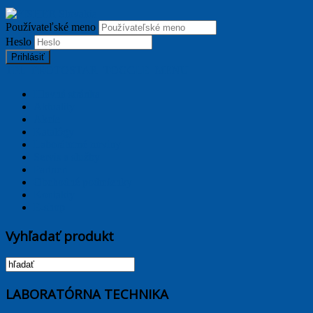
Používateľské meno
Heslo
Prihlásiť
TPL_PROTOSTAR_TOGGLE_MENU
Hlavná stránka
Aktuality
Akcie
Katalógy
Laborátorné noviny
Servis a služby
Partneri
Obchodné podmienky
Kontakty
E-shop
Vyhľadať produkt
LABORATÓRNA TECHNIKA