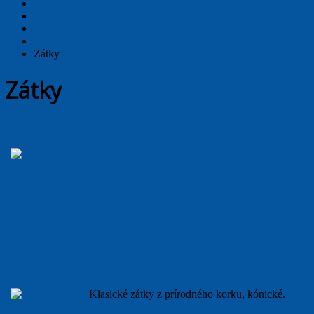
Hlavná stránka
Pomôcky z plastu a kovu
Ostatné pomôcky z plastov
Zátky
Zátky
Zátka PE do normalizovaných zábrusov
viac...
Zátky korkové
Klasické zátky z prírodného korku, kónické.
viac...