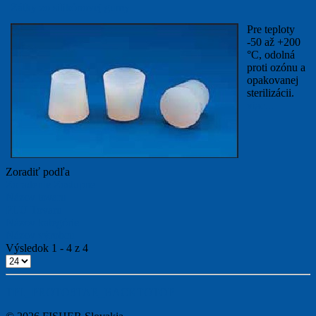
Zátky zo silikónovej gumy
Pre teploty
-50 až +200
°C, odolná
proti ozónu a
opakovanej
sterilizácii.
viac...
Zoradiť podľa
Zoradenie Zostupne
Názov tovaru
PLU Tovaru
Názov kategórie
Názov výrobcu
Výsledok 1 - 4 z 4
TPL_PROTOSTAR_BACKTOTOP