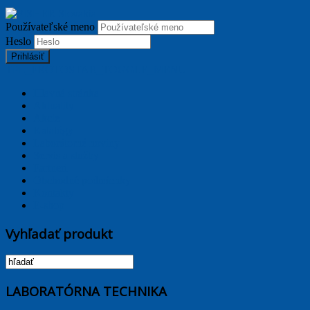
Používateľské meno
Heslo
Prihlásiť
TPL_PROTOSTAR_TOGGLE_MENU
Hlavná stránka
Aktuality
Akcie
Katalógy
Laborátorné noviny
Servis a služby
Partneri
Obchodné podmienky
Kontakty
E-shop
Vyhľadať produkt
LABORATÓRNA TECHNIKA