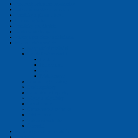
Pracovné ochranné prostriedky
Laboratórne sklo a porcelán
Pomôcky z plastu a kovu
Chromatografia
Pomôcky pre filtráciu
Dávkovanie kvapalín
Prístroje pre ohrev a chladenie
Mechanické operácie
Magnetické miešadlá
Hriadeľové miešadlá
Heidoplh
Fisherbrand
IKA
Príslušenstvo
Minihomogenizátory
Desintegrátory
Laboratórne trepačky
Mlyny a mlynčeky
Preosievanie
Ultrazvuková technika
Odstredivky
Vákuová technika
Čerpadlá
Meranie fyzikálnych veličín
Aparatúry