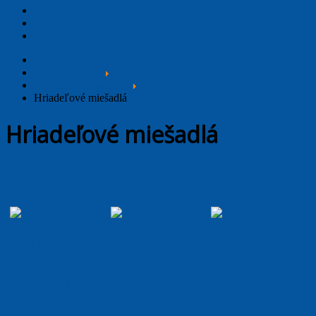
Laboratórny nábytok
Chemikálie
Výpredaj / Exoty
Hlavná stránka
Mechanické operácie
Hriadeľové miešadlá
Hriadeľové miešadlá
Heidoplh
Fisherbrand
IKA