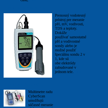
Eutech Instruments PC 450
Prenosný vodotesný
prístroj pre meranie
pH, mV, vodivosti,
TDS a teploty.
Dokáže
používať samostatné
pH a vodivostné
sondy alebo je
možné použiť
špeciálnu sondu 2 v
1, kde sú
obe elektródy
zabudované v
jednom tele.
viac...
Eutech CyberScan 650
Multimetre radu
CyberScan
umožňujú
súčasné meranie