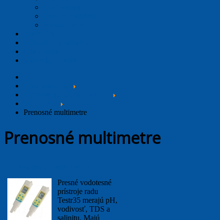
Mikroskopy
Počítanie kolónií
Viskozimetre
Aparatúry
Laboratórny nábytok
Chemikálie
Výpredaj / Exoty
Hlavná stránka
Meranie fyzikálnych veličín
Multimetre
Prenosné multimetre
Prenosné multimetre
Eutech Instruments Testr 35
Presné vodotesné
prístroje radu
Testr35 merajú pH,
vodivosť, TDS a
salinitu. Majú