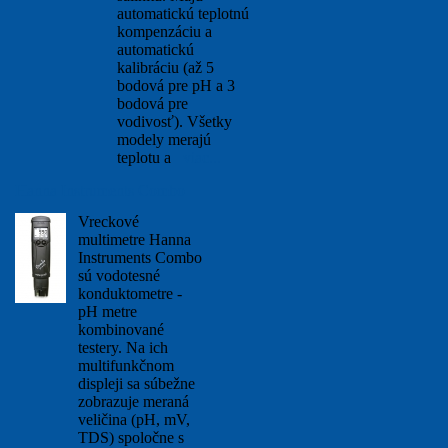
automatickú teplotnú
kompenzáciu a
automatickú
kalibráciu (až 5
bodová pre pH a 3
bodová pre
vodivosť). Všetky
modely merajú
teplotu a
viac...
Hanna Instruments Combo
Vreckové
multimetre Hanna
Instruments Combo
sú vodotesné
konduktometre -
pH metre
kombinované
testery. Na ich
multifunkčnom
displeji sa súbežne
zobrazuje meraná
veličina (pH, mV,
TDS) spoločne s