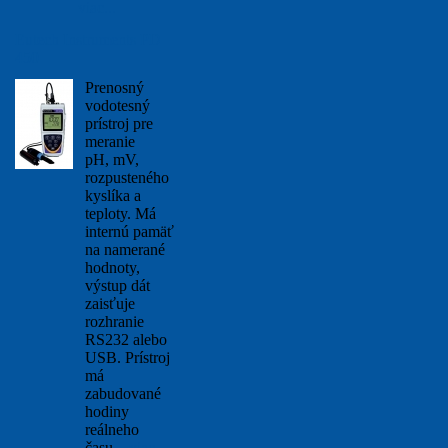
viac...
Eutech Instruments PD
450
Prenosný
vodotesný
prístroj pre
meranie
pH, mV,
rozpusteného
kyslíka a
teploty. Má
internú pamäť
na namerané
hodnoty,
výstup dát
zaisťuje
rozhranie
RS232 alebo
USB. Prístroj
má
zabudované
hodiny
reálneho
času,
viac...