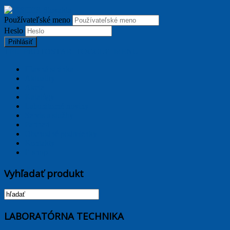
Používateľské meno
Heslo
Prihlásiť
TPL_PROTOSTAR_TOGGLE_MENU
Hlavná stránka
Aktuality
Akcie
Katalógy
Laborátorné noviny
Servis a služby
Partneri
Obchodné podmienky
Kontakty
E-shop
Vyhľadať produkt
LABORATÓRNA TECHNIKA