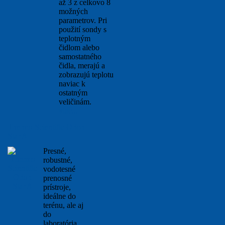
až 3 z celkovo 8
možných
parametrov. Pri
použití sondy s
teplotným
čidlom alebo
samostatného
čidla, merajú a
zobrazujú teplotu
naviac k
ostatným
veličinám.
viac...
Thermo Scientific Orion
Star A
Presné,
robustné,
vodotesné
prenosné
prístroje,
ideálne do
terénu, ale aj
do
laboratória.