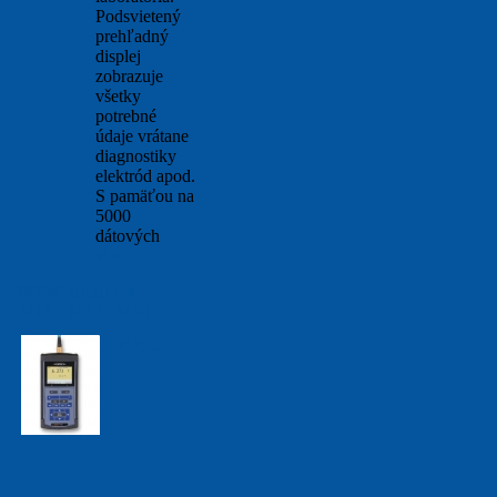
Podsvietený
prehľadný
displej
zobrazuje
všetky
potrebné
údaje vrátane
diagnostiky
elektród apod.
S pamäťou na
5000
dátových
viac...
WTW MultiLine
3410 / 3420 / 3430
viac...