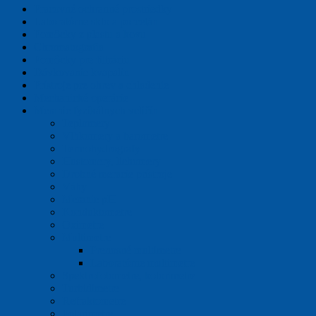
Pracovné ochranné prostriedky
Laboratórne sklo a porcelán
Pomôcky z plastu a kovu
Chromatografia
Pomôcky pre filtráciu
Dávkovanie kvapalín
Prístroje pre ohrev a chladenie
Mechanické operácie
Meranie fyzikálnych veličín
Teplomery
Vlhkomery a barometre
Termohydrografy
Hustomery, liehomery
Drobné meracie prístroje
Váhy
Meranie pH
Konduktometre
Oximetre
Multimetre
Prenosné multimetre
Laboratórne multimetre
Spektrofotometre, kolorimetre
Turbidimetre
Refraktometre
Polarimetre