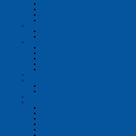
Prenosné oximetre
Laboratórne oximetre
Príslušenstvo k oximetrom
Manometrické stanovanie BSK
Multimetre
Prenosné multimetre
Laboratórne multimetre
Spektrofotometre, kolorimetre
Komparátory a testery
Fotometre
Spektrofotometre
Kyvety a príslušenstvo
Plameňové fotometre
Turbidimetre
Refraktometre
Prenosné refraktometre
Laboratórne refraktometre
Polarimetre
Mikroskopy
Študentské mikroskopy
Laboratórne a bádateľské
Špeciálne mikroskopy
Videomikroskopy
Stereomikroskopy
Lupy