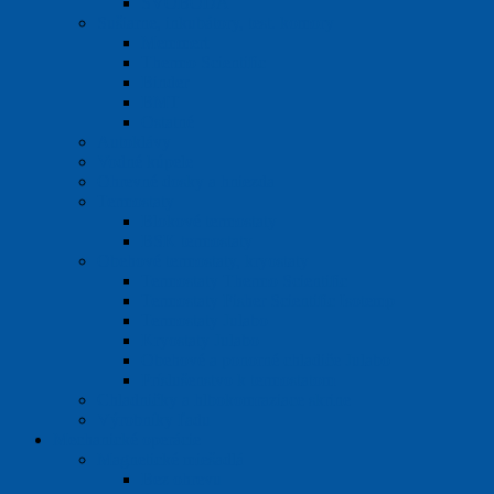
SVOBODA
Sušiarne, inkubátory, test. komory
Memmert
Thermo Scientific
Binder
BMT
Ostatné
Autoklávy
Vodné kúpele
Ohrevné dosky a hniezda
Termostaty
Blokové termostaty
BSK termostaty
Obehové termostaty, kryostaty
Termostaty Thermo Scientific
Termostaty Fisher Scientific Isotemp
Termostaty Julabo
Kryostaty Julabo
Obehové a ponorné chladiče Julabo
Príslušenstvo k termostatom
Chladničky a hlbokomraziace skrine
Výrobníky ľadu
Mechanické operácie
Magnetické miešadlá
Bez ohrevu