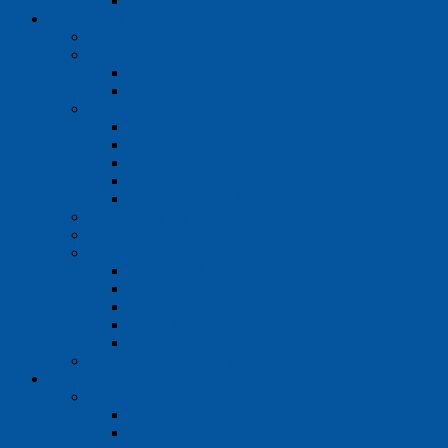
S vymeniteľnou membránou
Dávkovanie kvapalín
Mikrostriekačky a striekačky
Pomôcky pre prácu s pipetami
Manuálne
Elektrické
Stolné dávkovače
Biohit
Brand
Hirschmann
Ostatné
Zásobné fľaše a ďalšie príslušenstvo
Digitálne byrety
Ručné dávkovače
Mikropipety
Fisherbrand
Thermo Finnpipette
Brand
Eppendorf
Sartorius
Špičky neoriginálne a príslušenstvo mikropipiet
Prístroje pre ohrev a chladenie
Mufľové a vysokoteplotné pece
LAC
Nabertherm