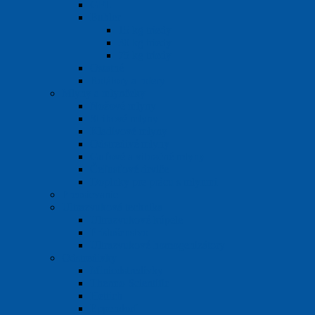
GFL
Buhler
15 kg triedy
30 kg triedy
75 kg triedy
Ostatné
Rotátory a rolery
Mlyny a mlynčeky
Nožové mlyny
Strihové mlyny
Kladivové mlyny
Odstredivé mlyny
Guľové a vibračné mlyny
Čeľusťové drviče
Doplnky pre prácu s mlynmi
Preosievanie
Ultrazvuková technika
Ultrazvukové kúpele
Príslušenstvo
Ultrazvukové homogenizátory
Odstredivky
Miniodstredivky
Thermo Scientific
Hettich
Eppendorf