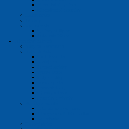
IR rozkladné systémy
Mineralizačné aparatúry
Elektroforéza
Titrátory
Úprava vody
Systémy Millipore
Zariadenia Watek
Laboratórny nábytok
Nábytok Köttermann
Nábytok Fisher
Spodné skrinky
Kontajnery
Závesné skrinky
Vysoké skrine
Stoly a stolíky
Kovové prvky
Pracovné dosky
Výlevky a drezy
Armatúry a vývody
Stoličky a sedadlá
Laboratórne a ordinačné
Priemyselné s PUR sedadlami
Kancelárske
Kovové skrine