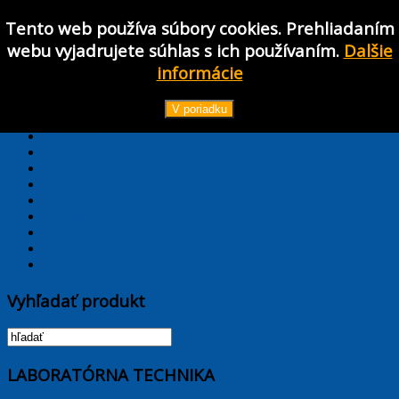
Tento web používa súbory cookies. Prehliadaním
Používateľské meno
webu vyjadrujete súhlas s ich používaním.
Dalšie
Heslo
informácie
Prihlásiť
TPL_PROTOSTAR_TOGGLE_MENU
V poriadku
Hlavná stránka
Aktuality
Akcie
Katalógy
Laborátorné noviny
Servis a služby
Partneri
Obchodné podmienky
Kontakty
E-shop
Vyhľadať produkt
LABORATÓRNA TECHNIKA