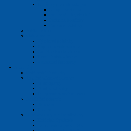
Pomôcky pre mikroskopiu
Zdroje osvetlenia
Podložné a krycie sklá
Počítacie komôrky
Farbiace nádobky
Počítanie kolónií
Viskozimetre
Výtokové poháriky
Kapilárne viskozimetre
Guličkové viskozimetre
Rotačné viskozimetre
Viskozitné štandardy
Aparatúry
Malé reakčné nádoby
Rotačné vákuové odparky
Miniodparky
Stredné odparky
Poloprevádzkové odparky
Destilačné prístroje
Sklenené
Kovové
Termoreaktory a mineralizátory
Heidolph Systhesis
Termoreaktor pre CHSK
Pracovné stanice SMA