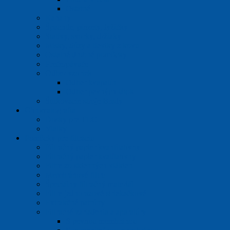
Ostatné
Kahany
Špachtle, pinzety, lyžičky
Statívy, svorky, držiaky
Misky, dózy a lieviky z kovu
Ostatné drobné pomôcky
Prečerpávače
Odber vzoriek
Odber kvapalín
Odber pevných látok
Štítkovacie stroje Brady
Chromatografia
Dosky pre TLC
Vialky
Pomôcky pre filtráciu
Filtračný papier kvantitatívny
Filtračný papier kvalitatívny
Filtre zo sklenných vlákien
Membránové filtre
Špeciálny filtračný materiál
Filtre jednorazové striekačkové
Extrakčné patróny
Filtračné zariadenia a aparatúry
S pevnou membránou