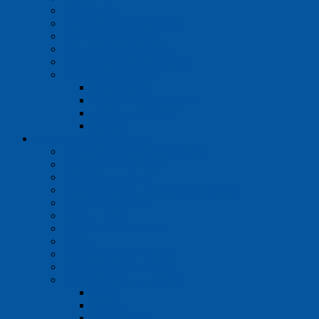
Premývačky
Zábrusy a spojovacie diely
Aparatúry a prístroje
Ostatné laboratórne sklo
Výrobky z kremenného skla
Laboratórny porcelán
Trecie misky
Žíhacie misky a tégliky
Odparovacie misky
Ostatné
Pomôcky z plastu a kovu
Kadičky, odmerné valce, banky
Misky, nádobky, dózy
Skúmavky a stojany
Mikroskúmavky, PCR, kryoskúmavky
Dewarove nádoby
Pipety a byrety
Pomôcky pre kultivácie
Stričky
Fľaše a uzávery, kanistre
Hadice, spojky a ventily
Ostatné pomôcky z plastov
Zátky
Lieviky
Fólie a vrecia