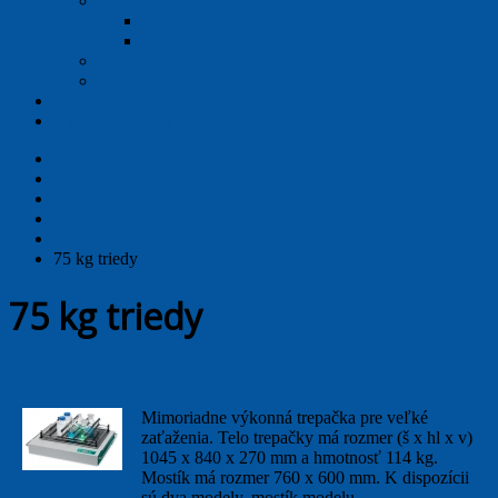
Bezpečnostné skrine
Köttermann
StoreLab
Digestory
Ukážky realizovaných zostáv
Chemikálie
Výpredaj / Exoty
Hlavná stránka
Mechanické operácie
Laboratórne trepačky
Buhler
75 kg triedy
75 kg triedy
VKS 75 Control
Mimoriadne výkonná trepačka pre veľké
zaťaženia. Telo trepačky má rozmer (š x hl x v)
1045 x 840 x 270 mm a hmotnosť 114 kg.
Mostík má rozmer 760 x 600 mm. K dispozícii
sú dva modely, mostík modelu
viac...