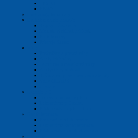
TESTO
EBRO
Hustomery, liehomery
Drobné meracie prístroje
Stopky a časomery
Meranie rýchlosti prúdenia
Prietokomery
Prístroje Sauter
Váhy
Predvážky a presné váhy
Analytické váhy
Technické a mostíkové váhy
Analyzátory vlhkosti
Sušiace váhy pre stavebné materiály
Váhy OHAUS
Závažie
Meranie pH
Testery a prenosné pH metre
Laboratórne pH metre
Príslušenstvo k pH metrom
Konduktometre
Prenosné konduktometre
Laboratórne konduktometre
Príslušenstvo konduktometrov
Oximetre