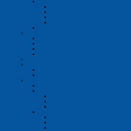
S ohrevom
Heidolph
IKA
Stuart
Ostatné
Magnetické včielky
Hriadeľové miešadlá
Heidoplh
Fisherbrand
IKA
Príslušenstvo
Minihomogenizátory
Desintegrátory
Heidolph
IKA
Laboratórne trepačky
Minitrepačky
Heidolph
2 kg triedy
5 kg triedy
10 kg triedy
IKA
2 kg triedy
7 kg triedy
15 kg triedy