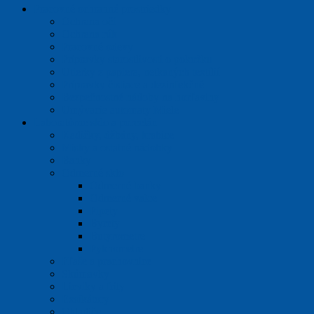
Pracovné ochranné prostriedky
Ochrana očí
Ochrana rúk
Pracovné odevy
Prípravky starostlivosti o pokožku
Utierky z papiera, netkaných textílií
Prípravky čistiace a dezinfekčné
Bezpečnostné nádoby na horľaviny
Umývacie automaty Miele
Laboratórne sklo a porcelán
Kadičky, džbány, krabice
Misky a ostatné nádobky
Banky
Odmerné sklo
Odmerné banky
Odmerné valce
Pipety
Byrety
Butyrometre
Pyknometre
Fľaše a prachovnice
Skúmavky
Lieviky a frity
Exsikátory
Chladiče