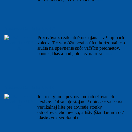
Nástavec Combifix VKS A
Pozostáva zo základného stojana a z 9 upínacích
valcov. Tie sa môžu posúvať len horizontálne a
slúžia na upevnenie skôr väčších predmetov,
baniek, fliaš a pod., ale tiež napr. sít.
viac...
Nástavec Combifix VKS C
Je určený pre upevňovanie oddeľovacích
lievikov. Obsahuje stojan, 2 upínacie valce na
vertikálnej lište pre zovretie stonky
oddeľovacieho lievika, 2 lišty (štandardne so 7
plastovými svorkami na
viac...