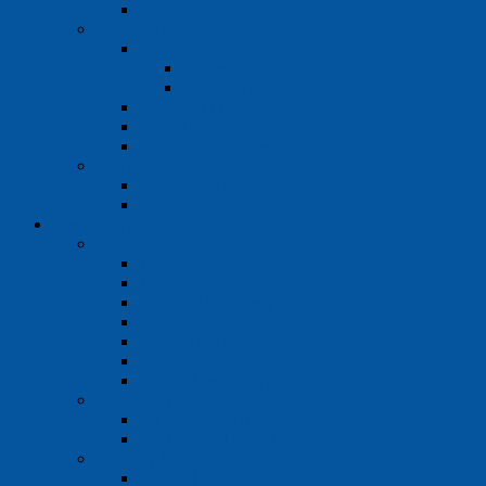
MPW
Vákuová technika
Membránové vývevy
Vývevy
Vákuové stanice
Rotačné vývevy
Hybridné vývevy
Príslušenstvo vývev
Čerpadlá
Membránové čerpadlá
Peristaltické čerpadlá
Meranie fyzikálnych veličín
Teplomery
Teplomery sklenené
Teplomery pre orientačné meranie
Digitálne teplomery Fisherbrand
Teplomery TESTO
Bezdotykové teplomery
Bodotávky
Teplotné regulátory
Vlhkomery a barometre
Pre orientačné meranie
Vlhkomery TESTO
Termohydrografy
COMET