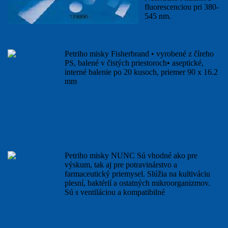
fluorescenciou pri 380-
545 nm.
viac...
Petriho misky Fisherbrand
Petriho misky Fisherbrand • vyrobené z číreho
PS, balené v čistých priestoroch• aseptické,
interné balenie po 20 kusoch, priemer 90 x 16.2
mm
viac...
Petriho misky NUNC
Petriho misky NUNC Sú vhodné ako pre
výskum, tak aj pre potravinárstvo a
farmaceutický priemysel. Slúžia na kultiváciu
plesní, baktérií a ostatných mikroorganizmov.
Sú s ventiláciou a kompatibilné
viac...