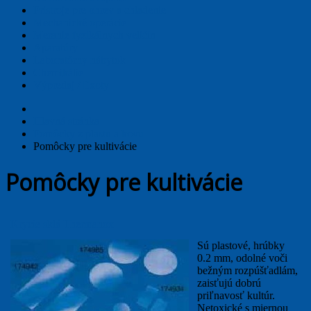
Prístroje pre ohrev a chladenie
Mechanické operácie
Meranie fyzikálnych veličín
Aparatúry
Laboratórny nábytok
Chemikálie
Výpredaj / Exoty
Hlavná stránka
Pomôcky z plastu a kovu
Pomôcky pre kultivácie
Pomôcky pre kultivácie
Krycie sklá Thermanox
Sú plastové, hrúbky
0.2 mm, odolné voči
bežným rozpúšťadlám,
zaisťujú dobrú
priľnavosť kultúr.
Netoxické s miernou