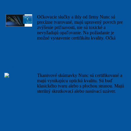
Očkovacie ihly a slučky
Očkovacie slučky a ihly od firmy Nunc sú
precízne tvarované, majú upravený povrch pre
zvýšenie priľnavosti, nie sú toxické a
nevyžadujú opaľovanie. Na požiadanie je
možné vystavenie certifikátu kvality. Očká
viac...
Skúmavky na tkanivové kultúry
Tkanivové skúmavky Nunc sú certifikované a
majú vynikajúcu optickú kvalitu. Sú buď
klasického tvaru alebo s plochou stranou. Majú
sterilný skrutkovací alebo nasúvací uzáver.
viac...
Kultivačné fľaše Greiner