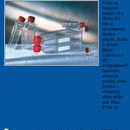
Fľaše na
bunkové
kultúry sú z
číreho PS,
dno je
rovnomerné,
ideálne
ploché. Hrdlo
je široké,
šikmé.
Uzáver je z
PE,
dvojpolohový
(uzavretá,
utesnená
poloha, alebo
poloha s
vetraním),
alebo môže
mať filter.
Fľaše sú
viac...
Sterilné jednorazové banky