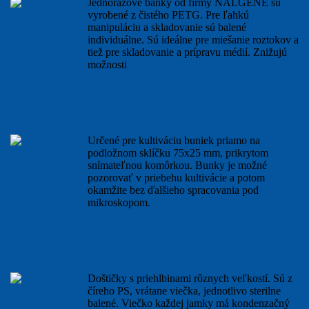
Jednorazové banky od firmy NALGENE sú
vyrobené z čistého PETG. Pre ľahkú
manipuláciu a skladovanie sú balené
individuálne. Sú ideálne pre miešanie roztokov a
tiež pre skladovanie a prípravu médií. Znižujú
možnosti
viac...
Sklíčka so snímateľnou komôrkou
Určené pre kultiváciu buniek priamo na
podložnom sklíčku 75x25 mm, prikrytom
snímateľnou komôrkou. Bunky je možné
pozorovať v priebehu kultivácie a potom
okamžite bez ďalšieho spracovania pod
mikroskopom.
viac...
Multimisky Greiner
Doštičky s priehlbinami rôznych veľkostí. Sú z
číreho PS, vrátane viečka, jednotlivo sterilne
balené. Viečko každej jamky má kondenzačný