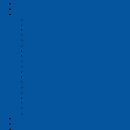
Pracovné ochranné prostriedky
Laboratórne sklo a porcelán
Pomôcky z plastu a kovu
Kadičky, odmerné valce, banky
Misky, nádobky, dózy
Skúmavky a stojany
Mikroskúmavky, PCR, kryoskúmavky
Dewarove nádoby
Pipety a byrety
Pomôcky pre kultivácie
Stričky
Fľaše a uzávery, kanistre
Hadice, spojky a ventily
Ostatné pomôcky z plastov
Kahany
Špachtle, pinzety, lyžičky
Statívy, svorky, držiaky
Misky, dózy a lieviky z kovu
Ostatné drobné pomôcky
Prečerpávače
Odber vzoriek
Štítkovacie stroje Brady
Chromatografia
Pomôcky pre filtráciu
Dávkovanie kvapalín