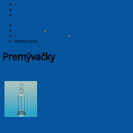
Laboratórny nábytok
Chemikálie
Výpredaj / Exoty
Hlavná stránka
Laboratórne sklo a porcelán
Premývačky
Premývačky
Premývačka podľa Drechslera
viac...