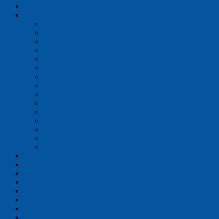
Pracovné ochranné prostriedky
Laboratórne sklo a porcelán
Kadičky, džbány, krabice
Misky a ostatné nádobky
Banky
Odmerné sklo
Fľaše a prachovnice
Skúmavky
Lieviky a frity
Exsikátory
Chladiče
Premývačky
Zábrusy a spojovacie diely
Aparatúry a prístroje
Ostatné laboratórne sklo
Výrobky z kremenného skla
Laboratórny porcelán
Pomôcky z plastu a kovu
Chromatografia
Pomôcky pre filtráciu
Dávkovanie kvapalín
Prístroje pre ohrev a chladenie
Mechanické operácie
Meranie fyzikálnych veličín
Aparatúry