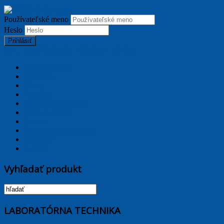
Používateľské meno
Heslo
Prihlásiť
TPL_PROTOSTAR_TOGGLE_MENU
Hlavná stránka
Aktuality
Akcie
Katalógy
Laborátorné noviny
Servis a služby
Partneri
Obchodné podmienky
Kontakty
E-shop
Vyhľadať produkt
LABORATÓRNA TECHNIKA