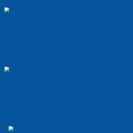
Diely k premývačke Drechsler
viac...
Premývačka s fritovým nástavcom
viac...
Impinger
viac...